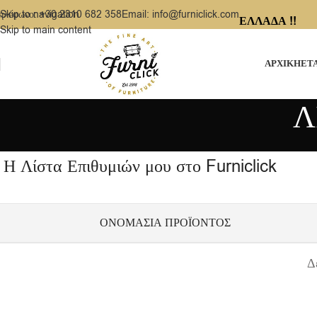
ηλέφωνο: +30 2310 682 358
Email: info@furniclick.com
Skip to navigation
ΕΛΛΑΔΑ !!
Skip to main content
ΑΡΧΙΚΗ
ΕΤ
Λ
Η Λίστα Επιθυμιών μου στο Furniclick
ΟΝΟΜΑΣΊΑ ΠΡΟΪΌΝΤΟΣ
Δ