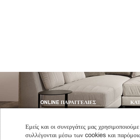
ONLINE ΠΑΡΑΓΓΕΛΙΕΣ
ΚΑΤ
ΤΗΛΈΦΩΝΟ:
+30 2310 682 358
Εμείς και οι συνεργάτες μας χρησιμοποιούμε
Email:
info@furniclick.com
συλλέγονται μέσω των cookies και παρόμοιω