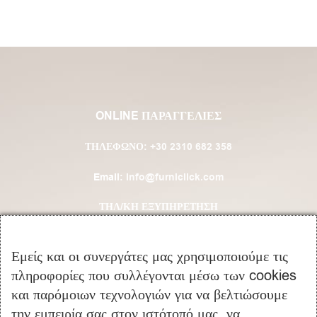
ONLINE ΠΑΡΑΓΓΕΛΙΕΣ
ΤΗΛΈΦΩΝΟ:
+30 2310 682 358
Email:
info@furniclick.com
ΤΗΛ/ΚΗ ΕΞΥΠΗΡΕΤΗΣΗ
ΔΕΥ-ΠΑΡ: 09:00 – 16:00
Εμείς και οι συνεργάτες μας χρησιμοποιούμε τις
πληροφορίες που συλλέγονται μέσω των cookies
ΚΑΤΗΓΟΡΙΕΣ ΠΡΟΪΟΝΤΩΝ
και παρόμοιων τεχνολογιών για να βελτιώσουμε
την εμπειρία σας στον ιστότοπό μας, να
Υπνοδωμάτιο