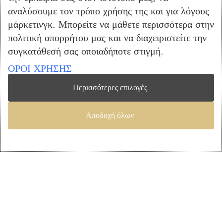
αναλύσουμε τον τρόπο χρήσης της και για λόγους
Σαλόνι
μάρκετινγκ. Μπορείτε να μάθετε περισσότερα στην
Παιδικό Δωμάτιο
πολιτική απορρήτου μας και να διαχειριστείτε την
Στρώματα
συγκατάθεσή σας οποιαδήποτε στιγμή.
Προσφορές
ΟΡΟΙ ΧΡΗΣΗΣ
ΕΞΥΠΗΡΕΤΗΣΗ ΠΕΛΑΤΩΝ
Περισσότερες επιλογές
Ο Λογαριασμός μου
Λίστα Επιθυμιών
Αποδοχή όλων
Αγορά
Καλάθι Αγορών
Επικοινωνία
ΠΛΗΡΟΦΟΡΙΕΣ
Όροι Χρήσης
Τρόποι Πληρωμής – Αποστολής