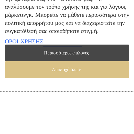
αναλύσουμε τον τρόπο χρήσης της και για λόγους
Σαλόνι
μάρκετινγκ. Μπορείτε να μάθετε περισσότερα στην
Παιδικό Δωμάτιο
πολιτική απορρήτου μας και να διαχειριστείτε την
Στρώματα
συγκατάθεσή σας οποιαδήποτε στιγμή.
Προσφορές
ΟΡΟΙ ΧΡΗΣΗΣ
ΕΞΥΠΗΡΕΤΗΣΗ ΠΕΛΑΤΩΝ
Περισσότερες επιλογές
Ο Λογαριασμός μου
Λίστα Επιθυμιών
Αποδοχή όλων
Αγορά
Καλάθι Αγορών
Επικοινωνία
ΠΛΗΡΟΦΟΡΙΕΣ
Όροι Χρήσης
Τρόποι Πληρωμής – Αποστολής