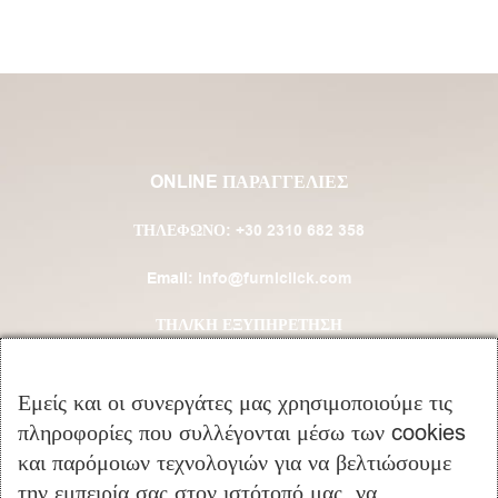
ONLINE ΠΑΡΑΓΓΕΛΙΕΣ
ΤΗΛΈΦΩΝΟ:
+30 2310 682 358
Email:
info@furniclick.com
ΤΗΛ/ΚΗ ΕΞΥΠΗΡΕΤΗΣΗ
ΔΕΥ-ΠΑΡ: 09:00 – 16:00
Εμείς και οι συνεργάτες μας χρησιμοποιούμε τις
πληροφορίες που συλλέγονται μέσω των cookies
ΚΑΤΗΓΟΡΙΕΣ ΠΡΟΪΟΝΤΩΝ
και παρόμοιων τεχνολογιών για να βελτιώσουμε
την εμπειρία σας στον ιστότοπό μας, να
Υπνοδωμάτιο