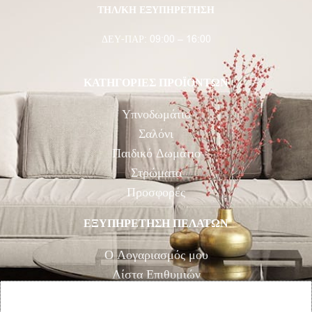
ΤΗΛ/ΚΗ ΕΞΥΠΗΡΕΤΗΣΗ
ΔΕΥ-ΠΑΡ: 09:00 – 16:00
ΚΑΤΗΓΟΡΙΕΣ ΠΡΟΪΟΝΤΩΝ
Υπνοδωμάτιο
Σαλόνι
Παιδικό Δωμάτιο
Στρώματα
Προσφορές
ΕΞΥΠΗΡΕΤΗΣΗ ΠΕΛΑΤΩΝ
Ο Λογαριασμός μου
Λίστα Επιθυμιών
Αγορά