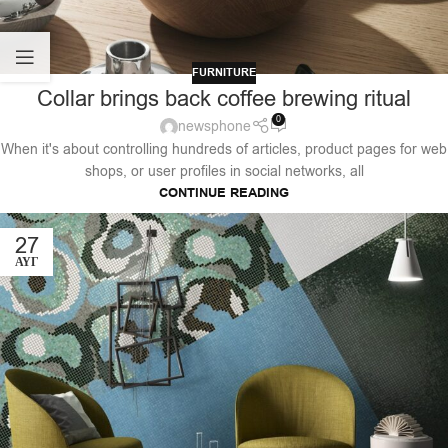
FURNITURE
Collar brings back coffee brewing ritual
0
newsphone
When it's about controlling hundreds of articles, product pages for web
shops, or user profiles in social networks, all
CONTINUE READING
27
ΑΥΓ