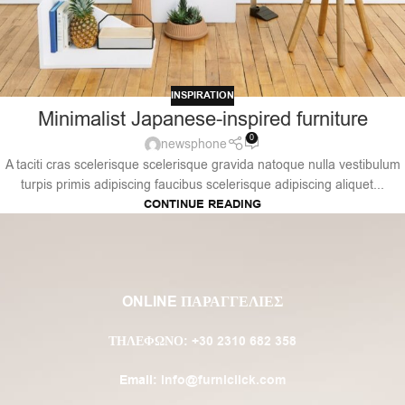
INSPIRATION
Minimalist Japanese-inspired furniture
0
newsphone
A taciti cras scelerisque scelerisque gravida natoque nulla vestibulum
turpis primis adipiscing faucibus scelerisque adipiscing aliquet...
CONTINUE READING
ONLINE ΠΑΡΑΓΓΕΛΙΕΣ
ΤΗΛΈΦΩΝΟ:
+30 2310 682 358
Email:
info@furniclick.com