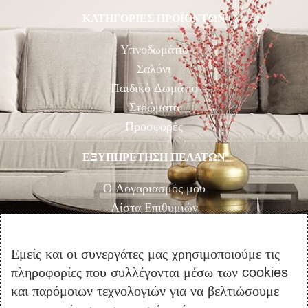
ΚΑΤΗΓΟΡΙΕΣ ΠΡΟΪΟΝΤΩΝ
Υπνοδωμάτιο
Σαλόνι
Παιδικό Δωμάτιο
Στρώματα
Προσφορές
ΕΞΥΠΗΡΕΤΗΣΗ ΠΕΛΑΤΩΝ
Ο Λογαριασμός μου
Λίστα Επιθυμιών
Αγορά
Καλάθι Αγορών
Εμείς και οι συνεργάτες μας χρησιμοποιούμε τις
Επικοινωνία
πληροφορίες που συλλέγονται μέσω των cookies
και παρόμοιων τεχνολογιών για να βελτιώσουμε
ΠΛΗΡΟΦΟΡΙΕΣ