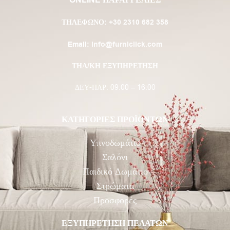
ΤΗΛΈΦΩΝΟ:
+30 2310 682 358
Email:
info@furniclick.com
ΤΗΛ/ΚΗ ΕΞΥΠΗΡΕΤΗΣΗ
ΔΕΥ-ΠΑΡ: 09:00 – 16:00
ΚΑΤΗΓΟΡΙΕΣ ΠΡΟΪΟΝΤΩΝ
Υπνοδωμάτιο
Σαλόνι
Παιδικό Δωμάτιο
Στρώματα
Προσφορές
ΕΞΥΠΗΡΕΤΗΣΗ ΠΕΛΑΤΩΝ