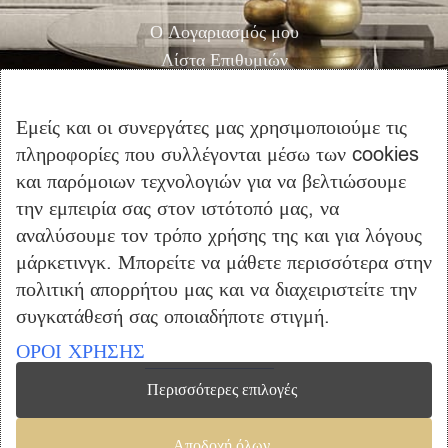
Ο Λογαριασμός μου
Λίστα Επιθυμιών
Αγορά
Καλάθι Αγορών
Εμείς και οι συνεργάτες μας χρησιμοποιούμε τις
Επικοινωνία
πληροφορίες που συλλέγονται μέσω των cookies
και παρόμοιων τεχνολογιών για να βελτιώσουμε
ΠΛΗΡΟΦΟΡΙΕΣ
την εμπειρία σας στον ιστότοπό μας, να
Όροι Χρήσης
αναλύσουμε τον τρόπο χρήσης της και για λόγους
μάρκετινγκ. Μπορείτε να μάθετε περισσότερα στην
Τρόποι Πληρωμής – Αποστολής
πολιτική απορρήτου μας και να διαχειριστείτε την
Προσωπικά Δεδομένα
συγκατάθεσή σας οποιαδήποτε στιγμή.
Πολιτική Επιστροφής Προϊόντων
ΟΡΟΙ ΧΡΗΣΗΣ
Περισσότερες επιλογές
Copyright © 2023 furniclick.com. All rights reserved. Created by
Αποδοχή όλων