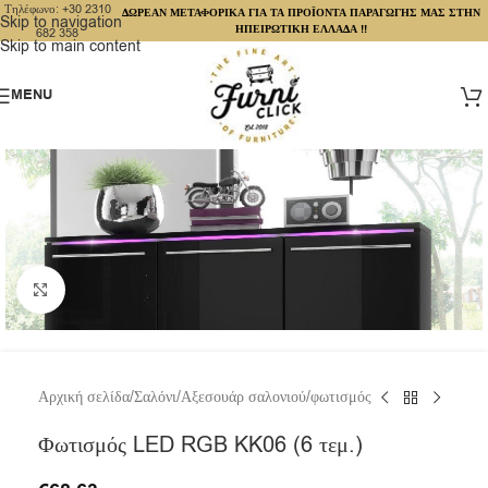
Τηλέφωνο: +30 2310
ΔΩΡΕΑΝ ΜΕΤΑΦΟΡΙΚΑ ΓΙΑ ΤΑ ΠΡΟΪΟΝΤΑ ΠΑΡΑΓΩΓΗΣ ΜΑΣ ΣΤΗΝ
Skip to navigation
ΗΠΕΙΡΩΤΙΚΗ ΕΛΛΑΔΑ !!
682 358
Skip to main content
MENU
Click to enlarge
Αρχική σελίδα
/
Σαλόνι
/
Αξεσουάρ σαλονιού
/
φωτισμός
Φωτισμός LED RGB KK06 (6 τεμ.)