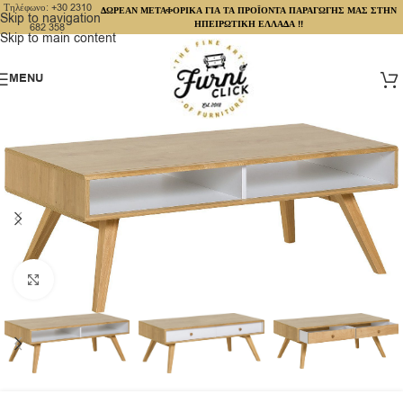
Τηλέφωνο: +30 2310
ΔΩΡΕΑΝ ΜΕΤΑΦΟΡΙΚΑ ΓΙΑ ΤΑ ΠΡΟΪΟΝΤΑ ΠΑΡΑΓΩΓΗΣ ΜΑΣ ΣΤΗΝ
Skip to navigation
ΗΠΕΙΡΩΤΙΚΗ ΕΛΛΑΔΑ !!
682 358
Skip to main content
MENU
Click to enlarge