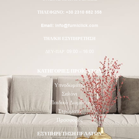
ΤΗΛΈΦΩΝΟ:
+30 2310 682 358
Email:
info@furniclick.com
ΤΗΛ/ΚΗ ΕΞΥΠΗΡΕΤΗΣΗ
ΔΕΥ-ΠΑΡ: 09:00 – 16:00
ΚΑΤΗΓΟΡΙΕΣ ΠΡΟΪΟΝΤΩΝ
Υπνοδωμάτιο
Σαλόνι
Παιδικό Δωμάτιο
Στρώματα
Προσφορές
ΕΞΥΠΗΡΕΤΗΣΗ ΠΕΛΑΤΩΝ