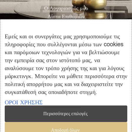
Ο Λογαριασμός μου
Λίστα Επιθυμιών
Αγορά
Καλάθι Αγορών
Εμείς και οι συνεργάτες μας χρησιμοποιούμε τις
Επικοινωνία
πληροφορίες που συλλέγονται μέσω των cookies
και παρόμοιων τεχνολογιών για να βελτιώσουμε
ΠΛΗΡΟΦΟΡΙΕΣ
την εμπειρία σας στον ιστότοπό μας, να
αναλύσουμε τον τρόπο χρήσης της και για λόγους
Όροι Χρήσης
μάρκετινγκ. Μπορείτε να μάθετε περισσότερα στην
Τρόποι Πληρωμής – Αποστολής
πολιτική απορρήτου μας και να διαχειριστείτε την
Προσωπικά Δεδομένα
συγκατάθεσή σας οποιαδήποτε στιγμή.
Πολιτική Επιστροφής Προϊόντων
ΟΡΟΙ ΧΡΗΣΗΣ
Περισσότερες επιλογές
Copyright © 2023 furniclick.com. All rights reserved. Created by
Αποδοχή όλων