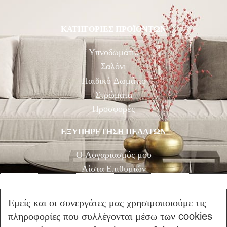
ΚΑΤΗΓΟΡΙΕΣ ΠΡΟΪΟΝΤΩΝ
Υπνοδωμάτιο
Σαλόνι
Παιδικό Δωμάτιο
Στρώματα
Προσφορές
ΕΞΥΠΗΡΕΤΗΣΗ ΠΕΛΑΤΩΝ
Ο Λογαριασμός μου
Λίστα Επιθυμιών
Αγορά
Καλάθι Αγορών
Εμείς και οι συνεργάτες μας χρησιμοποιούμε τις
Επικοινωνία
πληροφορίες που συλλέγονται μέσω των cookies