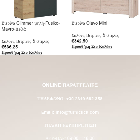
Βιτρίνα Glimmer ψηλή-Fusiko-
Βιτρίνα Olavo Mini
Mavro-Δεξιά
Σαλόνι
,
Βιτρίνες & στήλες
€
342.50
Σαλόνι
,
Βιτρίνες & στήλες
Προσθήκη Στο Καλάθι
€
536.25
Προσθήκη Στο Καλάθι
ONLINE ΠΑΡΑΓΓΕΛΙΕΣ
ΤΗΛΈΦΩΝΟ:
+30 2310 682 358
Email:
info@furniclick.com
ΤΗΛ/ΚΗ ΕΞΥΠΗΡΕΤΗΣΗ
ΔΕΥ-ΠΑΡ: 09:00 – 16:00