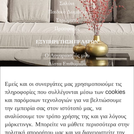
Σαλόνι
Παιδικό Δωμάτιο
Στρώματα
Προσφορές
ΕΞΥΠΗΡΕΤΗΣΗ ΠΕΛΑΤΩΝ
Ο Λογαριασμός μου
Λίστα Επιθυμιών
Αγορά
Καλάθι Αγορών
Εμείς και οι συνεργάτες μας χρησιμοποιούμε τις
Επικοινωνία
πληροφορίες που συλλέγονται μέσω των cookies
και παρόμοιων τεχνολογιών για να βελτιώσουμε
ΠΛΗΡΟΦΟΡΙΕΣ
την εμπειρία σας στον ιστότοπό μας, να
αναλύσουμε τον τρόπο χρήσης της και για λόγους
Όροι Χρήσης
μάρκετινγκ. Μπορείτε να μάθετε περισσότερα στην
Τρόποι Πληρωμής – Αποστολής
πολιτική απορρήτου μας και να διαχειριστείτε την
Προσωπικά Δεδομένα