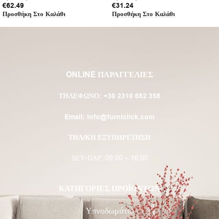
€
62.49
€
31.24
Προσθήκη Στο Καλάθι
Προσθήκη Στο Καλάθι
ONLINE ΠΑΡΑΓΓΕΛΙΕΣ
ΤΗΛΈΦΩΝΟ:
+30 2310 682 358
Email:
info@furniclick.com
ΤΗΛ/ΚΗ ΕΞΥΠΗΡΕΤΗΣΗ
ΔΕΥ-ΠΑΡ: 09:00 – 16:00
ΚΑΤΗΓΟΡΙΕΣ ΠΡΟΪΟΝΤΩΝ
Υπνοδωμάτιο