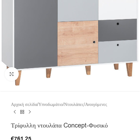
Click to enlarge
Αρχική σελίδα
/
Υπνοδωμάτιο
/
Ντουλάπες
/
Ανοιγόμενες
Τρίφυλλη ντουλάπα Concept-Φυσικό
€
761.25