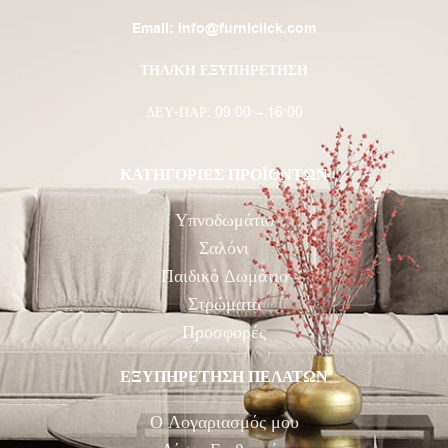
Email:
info@furniclick.com
ΤΗΛ/ΚΗ ΕΞΥΠΗΡΕΤΗΣΗ
ΔΕΥ-ΠΑΡ: 09:00 – 16:00
ΚΑΤΗΓΟΡΙΕΣ ΠΡΟΪΟΝΤΩΝ
Υπνοδωμάτιο
Σαλόνι
Παιδικό Δωμάτιο
Στρώματα
Προσφορές
ΕΞΥΠΗΡΕΤΗΣΗ ΠΕΛΑΤΩΝ
Ο Λογαριασμός μου