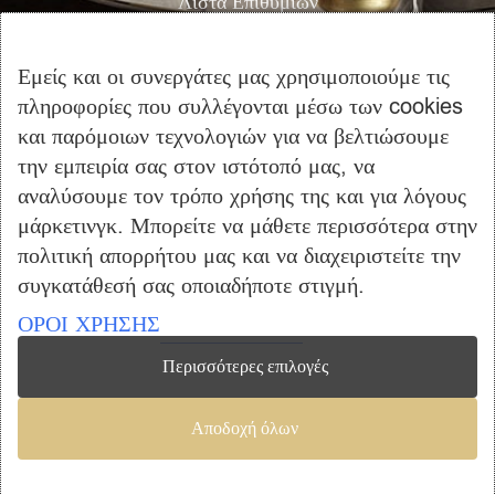
Λίστα Επιθυμιών
Αγορά
Καλάθι Αγορών
Εμείς και οι συνεργάτες μας χρησιμοποιούμε τις
Επικοινωνία
πληροφορίες που συλλέγονται μέσω των cookies
και παρόμοιων τεχνολογιών για να βελτιώσουμε
ΠΛΗΡΟΦΟΡΙΕΣ
την εμπειρία σας στον ιστότοπό μας, να
Όροι Χρήσης
αναλύσουμε τον τρόπο χρήσης της και για λόγους
μάρκετινγκ. Μπορείτε να μάθετε περισσότερα στην
Τρόποι Πληρωμής – Αποστολής
πολιτική απορρήτου μας και να διαχειριστείτε την
Προσωπικά Δεδομένα
συγκατάθεσή σας οποιαδήποτε στιγμή.
Πολιτική Επιστροφής Προϊόντων
ΟΡΟΙ ΧΡΗΣΗΣ
Περισσότερες επιλογές
Copyright © 2023 furniclick.com. All rights reserved. Created by
Αποδοχή όλων
Vrisko.gr