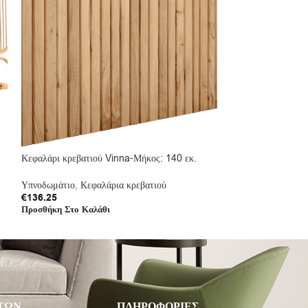
Κεφαλάρι κρεβατιού Vinna-Μήκος: 140 εκ.
Κομοδίνο Ren-Στα
Υπνοδωμάτιο
,
Κεφαλάρια κρεβατιού
Υπνοδωμάτιο
,
Κομ
€
136.25
€
66.13
Προσθήκη Στο Καλάθι
Προσθήκη Στο Καλ
ΤΩΝ
ΠΛΗΡΟΦΟΡΙΕΣ