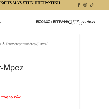
ΓΩΓΗΣ ΜΑΣ ΣΤΗΝ ΗΠΕΙΡΩΤΙΚΗ
Α
ΕΊΣΟΔΟΣ / ΕΓΓΡΑΦΉ
0
/
€
0.00
ς & Τουαλέτες
/
τουαλέτες
/
ξύλινες
/
r-Mpez
μεταφορικών