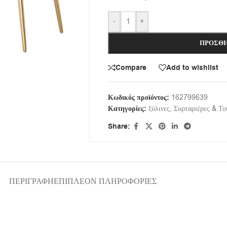
-
+
ΠΡΟΣΘΉ
Compare
Add to wishlist
Κωδικός προϊόντος:
162799639
Κατηγορίες:
ξύλινες
,
Συρταριέρες & Το
Share:
ΠΕΡΙΓΡΑΦΉ
ΕΠΙΠΛΈΟΝ ΠΛΗΡΟΦΟΡΊΕΣ