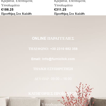
Κρεβάτια
,
Επενδυμένα
,
Κρεβάτια
,
Επενδυμένα
,
Υπνοδωμάτιο
Υπνοδωμάτιο
€
186.25
€
311.25
Προσθήκη Στο Καλάθι
Προσθήκη Στο Καλάθι
ONLINE ΠΑΡΑΓΓΕΛΙΕΣ
ΤΗΛΈΦΩΝΟ:
+30 2310 682 358
Email:
info@furniclick.com
ΤΗΛ/ΚΗ ΕΞΥΠΗΡΕΤΗΣΗ
ΔΕΥ-ΠΑΡ: 09:00 – 16:00
ΚΑΤΗΓΟΡΙΕΣ ΠΡΟΪΟΝΤΩΝ
Υπνοδωμάτιο