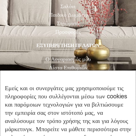
Σαλόνι
Παιδικό Δωμάτιο
Στρώματα
Προσφορές
ΕΞΥΠΗΡΕΤΗΣΗ ΠΕΛΑΤΩΝ
Ο Λογαριασμός μου
Λίστα Επιθυμιών
Αγορά
Καλάθι Αγορών
Εμείς και οι συνεργάτες μας χρησιμοποιούμε τις
Επικοινωνία
πληροφορίες που συλλέγονται μέσω των cookies
και παρόμοιων τεχνολογιών για να βελτιώσουμε
ΠΛΗΡΟΦΟΡΙΕΣ
την εμπειρία σας στον ιστότοπό μας, να
Όροι Χρήσης
αναλύσουμε τον τρόπο χρήσης της και για λόγους
μάρκετινγκ. Μπορείτε να μάθετε περισσότερα στην
Τρόποι Πληρωμής – Αποστολής