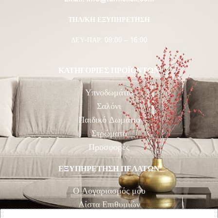
ΤΗΛ/ΚΗ ΕΞΥΠΗΡΕΤΗΣΗ
ΔΕΥ-ΠΑΡ: 09:00 – 16:00
ΚΑΤΗΓΟΡΙΕΣ ΠΡΟΪΟΝΤΩΝ
Υπνοδωμάτιο
Σαλόνι
Παιδικό Δωμάτιο
Στρώματα
Προσφορές
ΕΞΥΠΗΡΕΤΗΣΗ ΠΕΛΑΤΩΝ
Ο Λογαριασμός μου
Λίστα Επιθυμιών