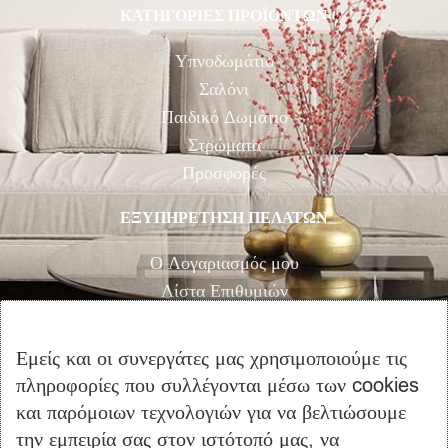
ΚΑΤΗΓΟΡΙΕΣ ΠΡΟΪΟΝΤΩΝ
Υπνοδωμάτιο
Σαλόνι
Παιδικό Δωμάτιο
Στρώματα
Προσφορές
ΕΞΥΠΗΡΕΤΗΣΗ ΠΕΛΑΤΩΝ
Ο Λογαριασμός μου
Λίστα Επιθυμιών
Αγορά
Καλάθι Αγορών
Εμείς και οι συνεργάτες μας χρησιμοποιούμε τις
Επικοινωνία
πληροφορίες που συλλέγονται μέσω των cookies
και παρόμοιων τεχνολογιών για να βελτιώσουμε
ΠΛΗΡΟΦΟΡΙΕΣ
την εμπειρία σας στον ιστότοπό μας, να