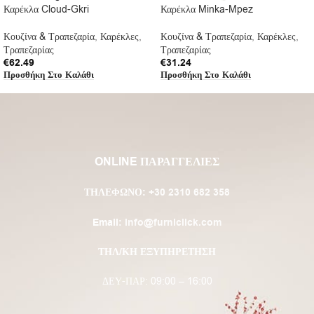
Καρέκλα Cloud-Gkri
Καρέκλα Minka-Mpez
Κουζίνα & Τραπεζαρία
,
Καρέκλες
,
Κουζίνα & Τραπεζαρία
,
Καρέκλες
,
Τραπεζαρίας
Τραπεζαρίας
€
62.49
€
31.24
Προσθήκη Στο Καλάθι
Προσθήκη Στο Καλάθι
ONLINE ΠΑΡΑΓΓΕΛΙΕΣ
ΤΗΛΈΦΩΝΟ:
+30 2310 682 358
Email:
info@furniclick.com
ΤΗΛ/ΚΗ ΕΞΥΠΗΡΕΤΗΣΗ
ΔΕΥ-ΠΑΡ: 09:00 – 16:00