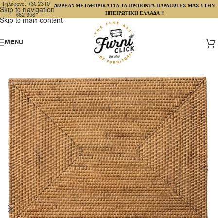
Τηλέφωνο: +30 2310
ΔΩΡΕΑΝ ΜΕΤΑΦΟΡΙΚΑ ΓΙΑ ΤΑ ΠΡΟΪΟΝΤΑ ΠΑΡΑΓΩΓΗΣ ΜΑΣ ΣΤΗΝ
Skip to navigation
ΗΠΕΙΡΩΤΙΚΗ ΕΛΛΑΔΑ !!
682 358
Skip to main content
MENU