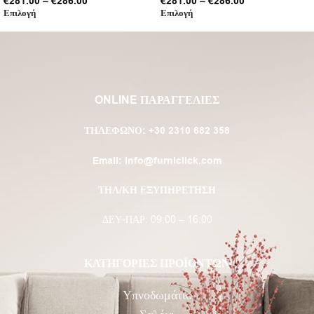
€
281.00
–
€
286.00
€
281.00
–
€
286.00
Επιλογή
Επιλογή
ONLINE ΠΑΡΑΓΓΕΛΙΕΣ
ΤΗΛΈΦΩΝΟ:
+30 2310 682 358
Email:
info@furniclick.com
ΤΗΛ/ΚΗ ΕΞΥΠΗΡΕΤΗΣΗ
ΔΕΥ-ΠΑΡ: 09:00 – 16:00
ΚΑΤΗΓΟΡΙΕΣ ΠΡΟΪΟΝΤΩΝ
Υπνοδωμάτιο