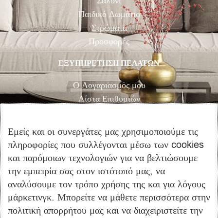
Σαλόνι
Παιδικό Δωμάτιο
Στρώματα
Προσφορές
ΕΞΥΠΗΡΕΤΗΣΗ ΠΕΛΑΤΩΝ
Ο Λογαριασμός μου
Λίστα Επιθυμιών
Αγορά
Καλάθι Αγορών
Εμείς και οι συνεργάτες μας χρησιμοποιούμε τις
Επικοινωνία
πληροφορίες που συλλέγονται μέσω των cookies
και παρόμοιων τεχνολογιών για να βελτιώσουμε
ΠΛΗΡΟΦΟΡΙΕΣ
την εμπειρία σας στον ιστότοπό μας, να
αναλύσουμε τον τρόπο χρήσης της και για λόγους
Όροι Χρήσης
μάρκετινγκ. Μπορείτε να μάθετε περισσότερα στην
Τρόποι Πληρωμής – Αποστολής
πολιτική απορρήτου μας και να διαχειριστείτε την
Προσωπικά Δεδομένα