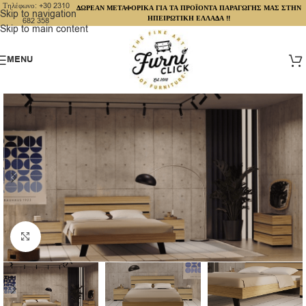
Τηλέφωνο: +30 2310
ΔΩΡΕΑΝ ΜΕΤΑΦΟΡΙΚΑ ΓΙΑ ΤΑ ΠΡΟΪΟΝΤΑ ΠΑΡΑΓΩΓΗΣ ΜΑΣ ΣΤΗΝ
Skip to navigation
ΗΠΕΙΡΩΤΙΚΗ ΕΛΛΑΔΑ !!
682 358
Skip to main content
MENU
Click to enlarge