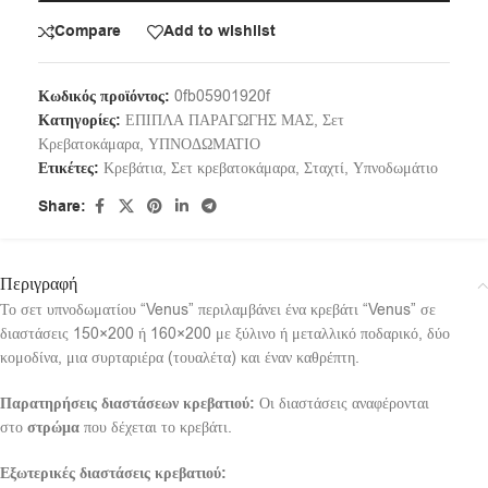
Compare
Add to wishlist
Κωδικός προϊόντος:
0fb05901920f
Κατηγορίες:
ΕΠΙΠΛΑ ΠΑΡΑΓΩΓΗΣ ΜΑΣ
,
Σετ
Κρεβατοκάμαρα
,
ΥΠΝΟΔΩΜΑΤΙΟ
Ετικέτες:
Κρεβάτια
,
Σετ κρεβατοκάμαρα
,
Σταχτί
,
Υπνοδωμάτιο
Share:
Περιγραφή
Το σετ υπνοδωματίου “Venus” περιλαμβάνει ένα κρεβάτι “Venus” σε
διαστάσεις 150×200 ή 160×200 με ξύλινο ή μεταλλικό ποδαρικό, δύο
κομοδίνα, μια συρταριέρα (τουαλέτα) και έναν καθρέπτη.
Παρατηρήσεις διαστάσεων κρεβατιού:
Οι διαστάσεις αναφέρονται
στο
στρώμα
που δέχεται το κρεβάτι.
Εξωτερικές διαστάσεις κρεβατιού: