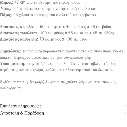
Μήκος:
+7 cm από το στρώμα της επιλογής σας
Ύψος:
από το πάτωμα έως την αρχή της τραβέρσας 25 cm
Πάχος:
25 χιλιοστά το πάχος του σκελετού του κρεβατιού
Διαστάσεις κομοδίνου:
50 εκ. μήκος
x
45 εκ. ύψος
x
38 εκ. βάθος
Διαστάσεις τουαλέτας:
100 εκ. μήκος
x
65 εκ. ύψος
x
45 εκ. βάθος
Διαστάσεις καθρέπτη:
70 εκ. μήκος
x
100 εκ. ύψος
Σημειώσεις:
Τα προϊόντα παραδίδονται αμοντάριστα και συσκευασμένα σε
πακέτα. Περιέχουν αναλυτικές οδηγίες συναρμολόγησης.
Υποσημείωση:
στην τιμή δεν συμπεριλαμβάνονται οι τάβλες στήριξης
στρώματος και το στρώμα, καθώς και τα διακοσμητικά του δωματίου.
Ενδέχεται να υπάρξει μικρή διαφορά στο χρώμα, λόγω φωτεινότητας της
φωτογραφίας.
Επιπλέον πληροφορίες
Αποστολή & Παράδοση