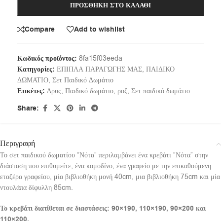
ΠΡΟΣΘΉΚΗ ΣΤΟ ΚΑΛΆΘΙ
Compare
Add to wishlist
Κωδικός προϊόντος:
8fa15f03eeda
Κατηγορίες:
ΕΠΙΠΛΑ ΠΑΡΑΓΩΓΗΣ ΜΑΣ
,
ΠΑΙΔΙΚΟ
ΔΩΜΑΤΙΟ
,
Σετ Παιδικό Δωμάτιο
Ετικέτες:
Δρυς
,
Παιδικό δωμάτιο
,
ροζ
,
Σετ παιδικό δωμάτιο
Share:
Περιγραφή
Το σετ παιδικού δωματίου “Νότα” περιλαμβάνει ένα κρεβάτι “Νότα” στην
διάσταση που επιθυμείτε, ένα κομοδίνο, ένα γραφείο με την επικαθούμενη
εταζέρα γραφείου, μία βιβλιοθήκη μονή 40cm, μια βιβλιοθήκη 75cm και μία
ντουλάπα δίφυλλη 85cm.
Το κρεβάτι διατίθεται σε διαστάσεις: 90×190, 110×190, 90×200 και
110×200.