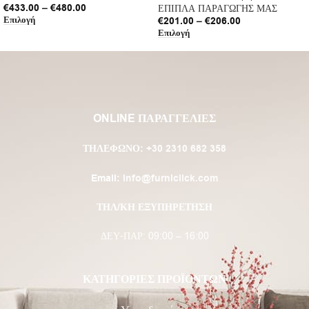
€
433.00
–
€
480.00
ΕΠΙΠΛΑ ΠΑΡΑΓΩΓΗΣ ΜΑΣ
Επιλογή
€
201.00
–
€
206.00
Επιλογή
ONLINE ΠΑΡΑΓΓΕΛΙΕΣ
ΤΗΛΈΦΩΝΟ:
+30 2310 682 358
Email:
info@furniclick.com
ΤΗΛ/ΚΗ ΕΞΥΠΗΡΕΤΗΣΗ
ΔΕΥ-ΠΑΡ: 09:00 – 16:00
ΚΑΤΗΓΟΡΙΕΣ ΠΡΟΪΟΝΤΩΝ