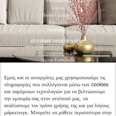
Υπνοδωμάτιο
Σαλόνι
Παιδικό Δωμάτιο
Στρώματα
Προσφορές
ΕΞΥΠΗΡΕΤΗΣΗ ΠΕΛΑΤΩΝ
Ο Λογαριασμός μου
Λίστα Επιθυμιών
Αγορά
Καλάθι Αγορών
Εμείς και οι συνεργάτες μας χρησιμοποιούμε τις
Επικοινωνία
πληροφορίες που συλλέγονται μέσω των cookies
και παρόμοιων τεχνολογιών για να βελτιώσουμε
ΠΛΗΡΟΦΟΡΙΕΣ
την εμπειρία σας στον ιστότοπό μας, να
αναλύσουμε τον τρόπο χρήσης της και για λόγους
Όροι Χρήσης
μάρκετινγκ. Μπορείτε να μάθετε περισσότερα στην
Τρόποι Πληρωμής – Αποστολής