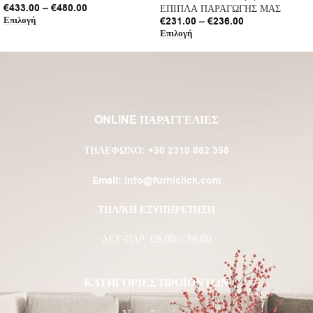
€
433.00
–
€
480.00
ΕΠΙΠΛΑ ΠΑΡΑΓΩΓΗΣ ΜΑΣ
Επιλογή
€
231.00
–
€
236.00
Επιλογή
ONLINE ΠΑΡΑΓΓΕΛΙΕΣ
ΤΗΛΈΦΩΝΟ:
+30 2310 682 358
Email:
info@furniclick.com
ΤΗΛ/ΚΗ ΕΞΥΠΗΡΕΤΗΣΗ
ΔΕΥ-ΠΑΡ: 09:00 – 16:00
ΚΑΤΗΓΟΡΙΕΣ ΠΡΟΪΟΝΤΩΝ