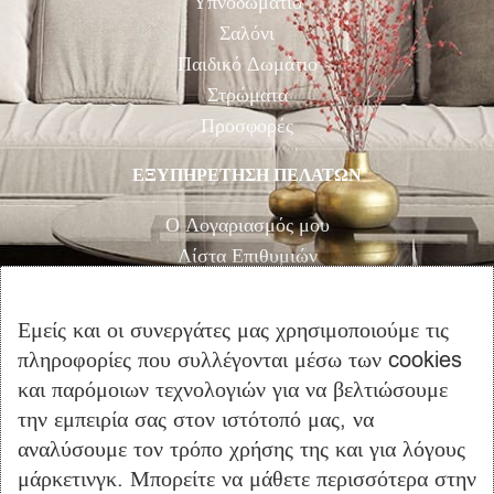
Υπνοδωμάτιο
Σαλόνι
Παιδικό Δωμάτιο
Στρώματα
Προσφορές
ΕΞΥΠΗΡΕΤΗΣΗ ΠΕΛΑΤΩΝ
Ο Λογαριασμός μου
Λίστα Επιθυμιών
Αγορά
Καλάθι Αγορών
Εμείς και οι συνεργάτες μας χρησιμοποιούμε τις
Επικοινωνία
πληροφορίες που συλλέγονται μέσω των cookies
και παρόμοιων τεχνολογιών για να βελτιώσουμε
ΠΛΗΡΟΦΟΡΙΕΣ
την εμπειρία σας στον ιστότοπό μας, να
αναλύσουμε τον τρόπο χρήσης της και για λόγους
Όροι Χρήσης
μάρκετινγκ. Μπορείτε να μάθετε περισσότερα στην
Τρόποι Πληρωμής – Αποστολής