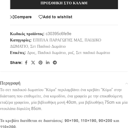
ΠΡΟΣΘΉΚΗ ΣΤΟ ΚΑΛΆΘΙ
Compare
Add to wishlist
Κωδικός προϊόντος:
c30395c6fe9e
Κατηγορίες:
ΕΠΙΠΛΑ ΠΑΡΑΓΩΓΗΣ ΜΑΣ
,
ΠΑΙΔΙΚΟ
ΔΩΜΑΤΙΟ
,
Σετ Παιδικό Δωμάτιο
Ετικέτες:
Δρυς
,
Παιδικό δωμάτιο
,
ροζ
,
Σετ παιδικό δωμάτιο
Share:
Περιγραφή
Το σετ παιδικού δωματίου “Κύμα” περιλαμβάνει ένα κρεβάτι “Κύμα” στην
διάσταση που επιθυμείτε, ένα κομοδίνο, ένα γραφείο με την επικαθούμενη
εταζέρα γραφείου, μία βιβλιοθήκη μονή 40cm, μια βιβλιοθήκη 75cm και μία
ντουλάπα δίφυλλη 85cm.
Το κρεβάτι διατίθεται σε διαστάσεις: 90×190, 110×190, 90×200 και
110×200.