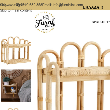
ηλέφωνο: +30 2310 682 358
Email: info@furniclick.com
Skip to navigation
ΕΛΛΑΔΑ !!
Skip to main content
ΑΡΧΙΚΗ
ΕΤ