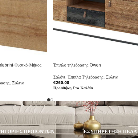
labrini-Φυσικό-Μήκος:
Έπιπλο τηλεόρασης Owen
Σαλόνι
,
Έπιπλα Τηλεόρασης
,
Ξύλινα
€
260.00
ρασης
,
Ξύλινα
Προσθήκη Στο Καλάθι
ΗΓΟΡΙΕΣ ΠΡΟΪΟΝΤΩΝ
ΕΞΥΠΗΡΕΤΗΣΗ ΠΕΛΑ