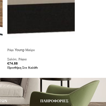
Ράφι Young-Μαύρο
Συρτάρι για Τραπε
Σαλόνι
,
Ράφια
Αξεσουάρ σαλονιο
€
74.88
€
89.88
Προσθήκη Στο Καλάθι
Προσθήκη Στο Καλ
ΤΩΝ
ΠΛΗΡΟΦΟΡΙΕΣ