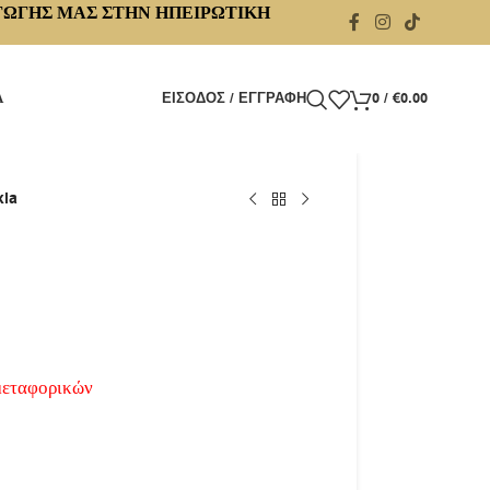
ΓΩΓΗΣ ΜΑΣ ΣΤΗΝ ΗΠΕΙΡΩΤΙΚΗ
Α
ΕΊΣΟΔΟΣ / ΕΓΓΡΑΦΉ
0
/
€
0.00
xia
μεταφορικών