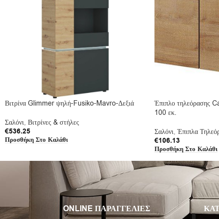
Βιτρίνα Glimmer ψηλή-Fusiko-Mavro-Δεξιά
Έπιπλο τηλεόρασης Ca
100 εκ.
Σαλόνι
,
Βιτρίνες & στήλες
€
536.25
Σαλόνι
,
Έπιπλα Τηλεό
Προσθήκη Στο Καλάθι
€
106.13
Προσθήκη Στο Καλάθι
ONLINE ΠΑΡΑΓΓΕΛΙΕΣ
ΚΑΤ