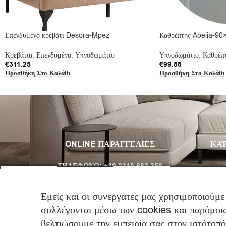
Επενδυμένο κρεβάτι Desora-Mpez
Καθρέπτης Abelia-90
Κρεβάτια
,
Επενδυμένα
,
Υπνοδωμάτιο
Υπνοδωμάτιο
,
Καθρέπ
€
311.25
€
99.88
Προσθήκη Στο Καλάθι
Προσθήκη Στο Καλάθι
ONLINE ΠΑΡΑΓΓΕΛΙΕΣ
ΚΑΤ
ΤΗΛΈΦΩΝΟ:
+30 2310 682 358
Email:
info@furniclick.com
Εμείς και οι συνεργάτες μας χρησιμοποιούμε
συλλέγονται μέσω των cookies και παρόμοιω
ΤΗΛ/ΚΗ ΕΞΥΠΗΡΕΤΗΣΗ
βελτιώσουμε την εμπειρία σας στον ιστότοπ