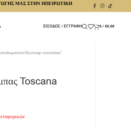
ΓΩΓΗΣ ΜΑΣ ΣΤΗΝ ΗΠΕΙΡΩΤΙΚΗ
Α
ΕΊΣΟΔΟΣ / ΕΓΓΡΑΦΉ
0
/
€
0.00
υπνοδωματίου
/
Αξεσουάρ ντουλάπας
/
μπας Toscana
μεταφορικών