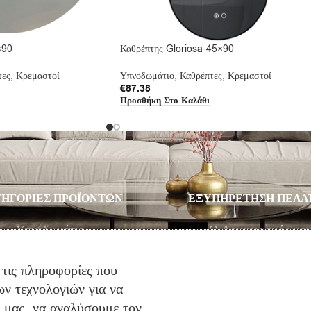
×90
Καθρέπτης Gloriosa-45×90
τες
,
Κρεμαστοί
Υπνοδωμάτιο
,
Καθρέπτες
,
Κρεμαστοί
€
87.38
Προσθήκη Στο Καλάθι
ΗΓΟΡΙΕΣ ΠΡΟΪΟΝΤΩΝ
ΕΞΥΠΗΡΕΤΗΣΗ ΠΕΛΑ
Υπνοδωμάτιο
Ο Λογαριασμός μο
Σαλόνι
Λίστα Επιθυμιών
Παιδικό Δωμάτιο
Αγορά
 τις πληροφορίες που
Στρώματα
Καλάθι Αγορών
ν τεχνολογιών για να
ό μας, να αναλύσουμε τον
Προσφορές
Επικοινωνία