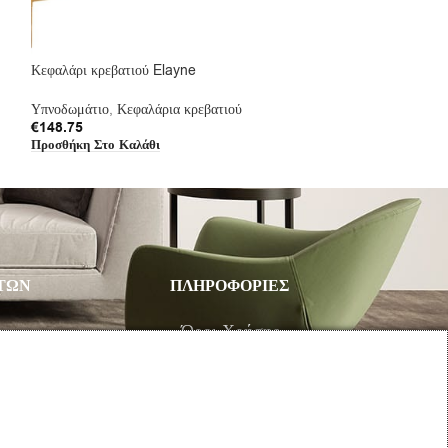
Κεφαλάρι κρεβατιού Elayne
Ντουλάπα Wilson 
Υπνοδωμάτιο
,
Κεφαλάρια κρεβατιού
Ντουλάπες
,
Ανοιγό
€
148.75
€
93.63
Προσθήκη Στο Καλάθι
Προσθήκη Στο Καλ
ΤΩΝ
ΠΛΗΡΟΦΟΡΙΕΣ
υ
Όροι Χρήσης
Τρόποι Πληρωμής – Αποστολής
Προσωπικά Δεδομένα
Πολιτική Επιστροφής Προϊόντων