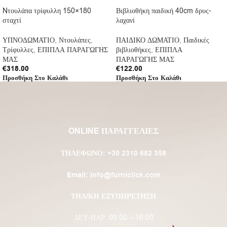
Nτουλάπα τρίφυλλη 150×180
Βιβλιοθήκη παιδική 40cm δρυς-
σταχτί
λαχανί
ΥΠΝΟΔΩΜΑΤΙΟ
,
Ντουλάπες
,
ΠΑΙΔΙΚΟ ΔΩΜΑΤΙΟ
,
Παιδικές
Τρίφυλλες
,
ΕΠΙΠΛΑ ΠΑΡΑΓΩΓΗΣ
βιβλιοθήκες
,
ΕΠΙΠΛΑ
ΜΑΣ
ΠΑΡΑΓΩΓΗΣ ΜΑΣ
€
318.00
€
122.00
Προσθήκη Στο Καλάθι
Προσθήκη Στο Καλάθι
ONLINE ΠΑΡΑΓΓΕΛΙΕΣ
ΤΗΛΈΦΩΝΟ:
+30 2310 682 358
Email:
info@furniclick.com
ΤΗΛ/ΚΗ ΕΞΥΠΗΡΕΤΗΣΗ
ΔΕΥ-ΠΑΡ: 09:00 – 16:00