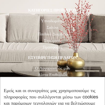
ΚΑΤΗΓΟΡΙΕΣ ΠΡΟΪΟΝΤΩΝ
Υπνοδωμάτιο
Σαλόνι
Παιδικό Δωμάτιο
Στρώματα
Προσφορές
ΕΞΥΠΗΡΕΤΗΣΗ ΠΕΛΑΤΩΝ
Ο Λογαριασμός μου
Λίστα Επιθυμιών
Αγορά
Καλάθι Αγορών
Εμείς και οι συνεργάτες μας χρησιμοποιούμε τις
Επικοινωνία
πληροφορίες που συλλέγονται μέσω των cookies
και παρόμοιων τεχνολογιών για να βελτιώσουμε
ΠΛΗΡΟΦΟΡΙΕΣ