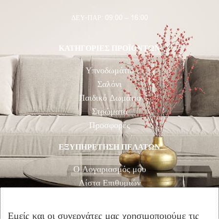
ΔΕΥ-ΠΑΡ: 09:00 – 16:00
ΚΑΤΗΓΟΡΙΕΣ ΠΡΟΪΟΝΤΩΝ
Υπνοδωμάτιο
Σαλόνι
Παιδικό Δωμάτιο
Στρώματα
Προσφορές
ΕΞΥΠΗΡΕΤΗΣΗ ΠΕΛΑΤΩΝ
Ο Λογαριασμός μου
Λίστα Επιθυμιών
Αγορά
Καλάθι Αγορών
Εμείς και οι συνεργάτες μας χρησιμοποιούμε τις