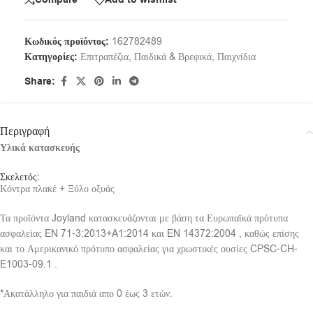
Compare
Add to wishlist
Κωδικός προϊόντος:
162782489
Κατηγορίες:
Επιτραπέζια
,
Παιδικά & Βρεφικά
,
Παιχνίδια
Share:
Περιγραφή
Υλικά κατασκευής
Σκελετός:
Κόντρα πλακέ + Ξύλο οξυάς
Τα προϊόντα Joyland κατασκευάζονται με βάση τα Ευρωπαϊκά πρότυπα
ασφαλείας EN 71-3:2013+A1:2014 και EN 14372:2004 , καθώς επίσης
και το Αμερικανικό πρότυπο ασφαλείας για χρωστικές ουσίες CPSC-CH-
E1003-09.1 .
*Ακατάλληλο για παιδιά απο 0 έως 3 ετών.