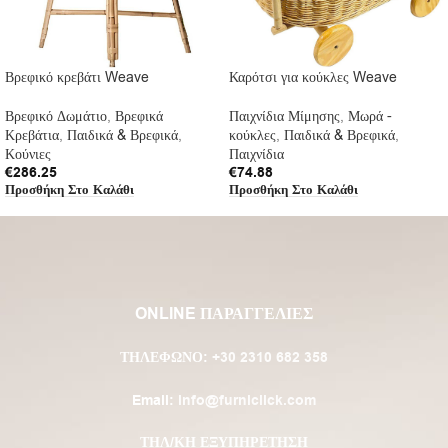
Βρεφικό κρεβάτι Weave
Καρότσι για κούκλες Weave
Βρεφικό Δωμάτιο
,
Βρεφικά
Παιχνίδια Μίμησης
,
Μωρά -
Κρεβάτια
,
Παιδικά & Βρεφικά
,
κούκλες
,
Παιδικά & Βρεφικά
,
Κούνιες
Παιχνίδια
€
286.25
€
74.88
Προσθήκη Στο Καλάθι
Προσθήκη Στο Καλάθι
ONLINE ΠΑΡΑΓΓΕΛΙΕΣ
ΤΗΛΈΦΩΝΟ:
+30 2310 682 358
Email:
info@furniclick.com
ΤΗΛ/ΚΗ ΕΞΥΠΗΡΕΤΗΣΗ