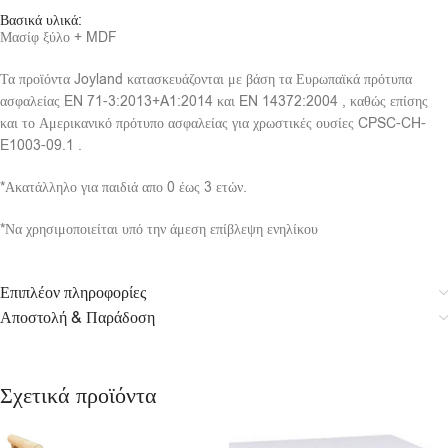
Βασικά υλικά:
Μασίφ ξύλο + MDF
Τα προϊόντα Joyland κατασκευάζονται με βάση τα Ευρωπαϊκά πρότυπα
ασφαλείας EN 71-3:2013+A1:2014 και EN 14372:2004 , καθώς επίσης
και το Αμερικανικό πρότυπο ασφαλείας για χρωστικές ουσίες CPSC-CH-
E1003-09.1 .
*Ακατάλληλο για παιδιά απο 0 έως 3 ετών.
*Να χρησιμοποιείται υπό την άμεση επίβλεψη ενηλίκου
Επιπλέον πληροφορίες
Αποστολή & Παράδοση
Σχετικά προϊόντα