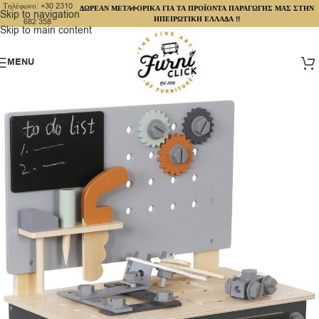
Τηλέφωνο: +30 2310
ΔΩΡΕΑΝ ΜΕΤΑΦΟΡΙΚΑ ΓΙΑ ΤΑ ΠΡΟΪΟΝΤΑ ΠΑΡΑΓΩΓΗΣ ΜΑΣ ΣΤΗΝ
Skip to navigation
ΗΠΕΙΡΩΤΙΚΗ ΕΛΛΑΔΑ !!
682 358
Skip to main content
MENU