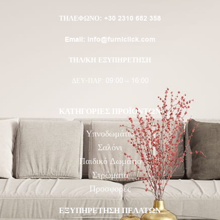
ΤΗΛΈΦΩΝΟ:
+30 2310 682 358
Email:
info@furniclick.com
ΤΗΛ/ΚΗ ΕΞΥΠΗΡΕΤΗΣΗ
ΔΕΥ-ΠΑΡ: 09:00 – 16:00
ΚΑΤΗΓΟΡΙΕΣ ΠΡΟΪΟΝΤΩΝ
Υπνοδωμάτιο
Σαλόνι
Παιδικό Δωμάτιο
Στρώματα
Προσφορές
ΕΞΥΠΗΡΕΤΗΣΗ ΠΕΛΑΤΩΝ