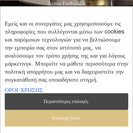
Λίστα Επιθυμιών
Αγορά
Καλάθι Αγορών
Εμείς και οι συνεργάτες μας χρησιμοποιούμε τις
Επικοινωνία
πληροφορίες που συλλέγονται μέσω των cookies
και παρόμοιων τεχνολογιών για να βελτιώσουμε
ΠΛΗΡΟΦΟΡΙΕΣ
την εμπειρία σας στον ιστότοπό μας, να
Όροι Χρήσης
αναλύσουμε τον τρόπο χρήσης της και για λόγους
μάρκετινγκ. Μπορείτε να μάθετε περισσότερα στην
Τρόποι Πληρωμής – Αποστολής
πολιτική απορρήτου μας και να διαχειριστείτε την
Προσωπικά Δεδομένα
συγκατάθεσή σας οποιαδήποτε στιγμή.
Πολιτική Επιστροφής Προϊόντων
ΟΡΟΙ ΧΡΗΣΗΣ
Περισσότερες επιλογές
Copyright © 2023 furniclick.com. All rights reserved. Created by
Αποδοχή όλων
Vrisko.gr