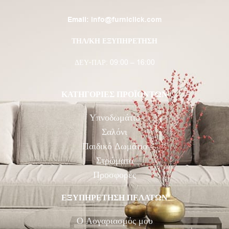
Email:
info@furniclick.com
ΤΗΛ/ΚΗ ΕΞΥΠΗΡΕΤΗΣΗ
ΔΕΥ-ΠΑΡ: 09:00 – 16:00
ΚΑΤΗΓΟΡΙΕΣ ΠΡΟΪΟΝΤΩΝ
Υπνοδωμάτιο
Σαλόνι
Παιδικό Δωμάτιο
Στρώματα
Προσφορές
ΕΞΥΠΗΡΕΤΗΣΗ ΠΕΛΑΤΩΝ
Ο Λογαριασμός μου