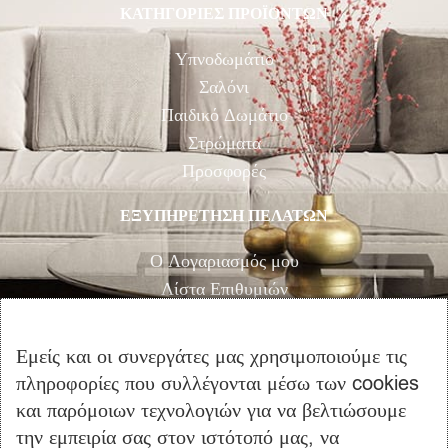
ΚΑΤΗΓΟΡΙΕΣ ΠΡΟΪΟΝΤΩΝ
Υπνοδωμάτιο
Σαλόνι
Παιδικό Δωμάτιο
Στρώματα
Προσφορές
ΕΞΥΠΗΡΕΤΗΣΗ ΠΕΛΑΤΩΝ
Ο Λογαριασμός μου
Λίστα Επιθυμιών
Αγορά
Καλάθι Αγορών
Εμείς και οι συνεργάτες μας χρησιμοποιούμε τις
Επικοινωνία
πληροφορίες που συλλέγονται μέσω των cookies
και παρόμοιων τεχνολογιών για να βελτιώσουμε
ΠΛΗΡΟΦΟΡΙΕΣ
την εμπειρία σας στον ιστότοπό μας, να