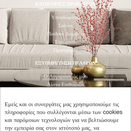
ΚΑΤΗΓΟΡΙΕΣ ΠΡΟΪΟΝΤΩΝ
Υπνοδωμάτιο
Σαλόνι
Παιδικό Δωμάτιο
Στρώματα
Προσφορές
ΕΞΥΠΗΡΕΤΗΣΗ ΠΕΛΑΤΩΝ
Ο Λογαριασμός μου
Λίστα Επιθυμιών
Αγορά
Καλάθι Αγορών
Εμείς και οι συνεργάτες μας χρησιμοποιούμε τις
Επικοινωνία
πληροφορίες που συλλέγονται μέσω των cookies
και παρόμοιων τεχνολογιών για να βελτιώσουμε
ΠΛΗΡΟΦΟΡΙΕΣ
την εμπειρία σας στον ιστότοπό μας, να