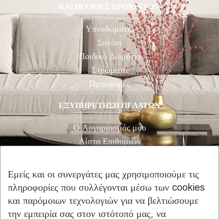
ΚΑΤΗΓΟΡΙΕΣ ΠΡΟΪΟΝΤΩΝ
Υπνοδωμάτιο
Σαλόνι
Παιδικό Δωμάτιο
Στρώματα
Προσφορές
ΕΞΥΠΗΡΕΤΗΣΗ ΠΕΛΑΤΩΝ
Ο Λογαριασμός μου
Λίστα Επιθυμιών
Αγορά
Καλάθι Αγορών
Εμείς και οι συνεργάτες μας χρησιμοποιούμε τις
Επικοινωνία
πληροφορίες που συλλέγονται μέσω των cookies
και παρόμοιων τεχνολογιών για να βελτιώσουμε
ΠΛΗΡΟΦΟΡΙΕΣ
την εμπειρία σας στον ιστότοπό μας, να