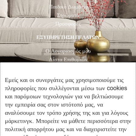
Παιδικό Δωμάτιο
Στρώματα
Προσφορές
ΕΞΥΠΗΡΕΤΗΣΗ ΠΕΛΑΤΩΝ
Ο Λογαριασμός μου
Λίστα Επιθυμιών
Αγορά
Καλάθι Αγορών
Εμείς και οι συνεργάτες μας χρησιμοποιούμε τις
Επικοινωνία
πληροφορίες που συλλέγονται μέσω των cookies
και παρόμοιων τεχνολογιών για να βελτιώσουμε
ΠΛΗΡΟΦΟΡΙΕΣ
την εμπειρία σας στον ιστότοπό μας, να
αναλύσουμε τον τρόπο χρήσης της και για λόγους
Όροι Χρήσης
μάρκετινγκ. Μπορείτε να μάθετε περισσότερα στην
Τρόποι Πληρωμής – Αποστολής
πολιτική απορρήτου μας και να διαχειριστείτε την
Προσωπικά Δεδομένα