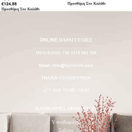
Προσθήκη Στο Καλάθι
€
124.88
Προσθήκη Στο Καλάθι
ONLINE ΠΑΡΑΓΓΕΛΙΕΣ
ΤΗΛΈΦΩΝΟ:
+30 2310 682 358
Email:
info@furniclick.com
ΤΗΛ/ΚΗ ΕΞΥΠΗΡΕΤΗΣΗ
ΔΕΥ-ΠΑΡ: 09:00 – 16:00
ΚΑΤΗΓΟΡΙΕΣ ΠΡΟΪΟΝΤΩΝ
Υπνοδωμάτιο
Σαλόνι