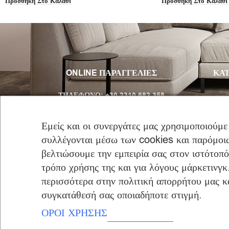
Προσθήκη Στο Καλάθι
Προσθήκη Στο Καλάθι
ONLINE ΠΑΡΑΓΓΕΛΙΕΣ
ΚΑΤ
ΤΗΛΈΦΩΝΟ:
+30 2310 682 358
Email:
info@furniclick.com
Εμείς και οι συνεργάτες μας χρησιμοποιούμε
συλλέγονται μέσω των cookies και παρόμοιω
ΤΗΛ/ΚΗ ΕΞΥΠΗΡΕΤΗΣΗ
βελτιώσουμε την εμπειρία σας στον ιστότοπ
ΔΕΥ-ΠΑΡ: 09:00 – 16:00
τρόπο χρήσης της και για λόγους μάρκετινγκ
περισσότερα στην πολιτική απορρήτου μας και
συγκατάθεσή σας οποιαδήποτε στιγμή.
ΟΡΟΙ ΧΡΗΣΗΣ
Copyright © 2023 furniclick.com. All rights reserved. Created by
Vrisko.