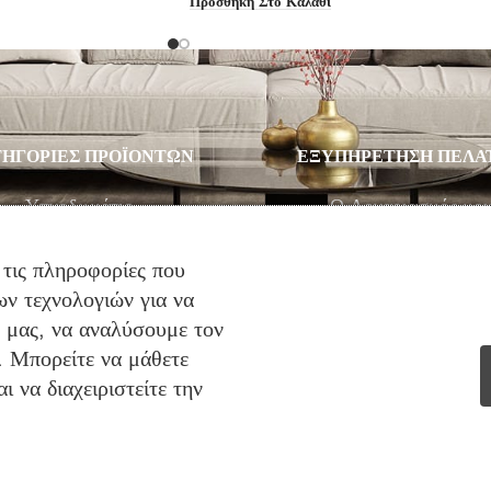
Προσθήκη Στο Καλάθι
ΗΓΟΡΙΕΣ ΠΡΟΪΟΝΤΩΝ
ΕΞΥΠΗΡΕΤΗΣΗ ΠΕΛΑ
Υπνοδωμάτιο
Ο Λογαριασμός μο
Σαλόνι
Λίστα Επιθυμιών
Παιδικό Δωμάτιο
Αγορά
 τις πληροφορίες που
Στρώματα
Καλάθι Αγορών
ν τεχνολογιών για να
ό μας, να αναλύσουμε τον
Προσφορές
Επικοινωνία
. Μπορείτε να μάθετε
 να διαχειριστείτε την
gr