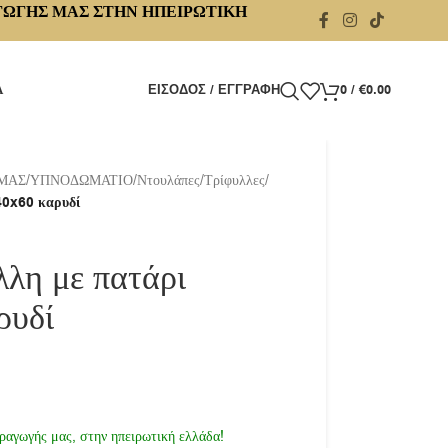
ΓΩΓΗΣ ΜΑΣ ΣΤΗΝ ΗΠΕΙΡΩΤΙΚΗ
Α
ΕΊΣΟΔΟΣ / ΕΓΓΡΑΦΉ
0
/
€
0.00
 ΜΑΣ
/
ΥΠΝΟΔΩΜΑΤΙΟ
/
Ντουλάπες
/
Τρίφυλλες
/
40x60 καρυδί
λη με πατάρι
ρυδί
ραγωγής μας, στην ηπειρωτική ελλάδα!