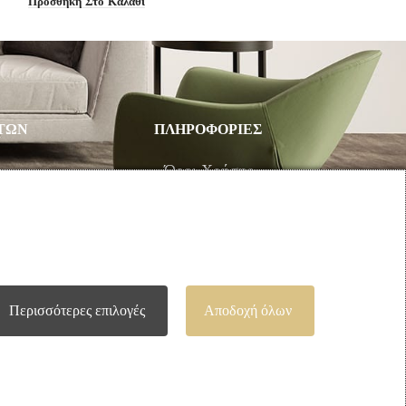
Προσθήκη Στο Καλάθι
Προσθήκη Στο Καλ
ΤΩΝ
ΠΛΗΡΟΦΟΡΙΕΣ
υ
Όροι Χρήσης
Τρόποι Πληρωμής – Αποστολής
Προσωπικά Δεδομένα
Πολιτική Επιστροφής Προϊόντων
Περισσότερες επιλογές
Αποδοχή όλων