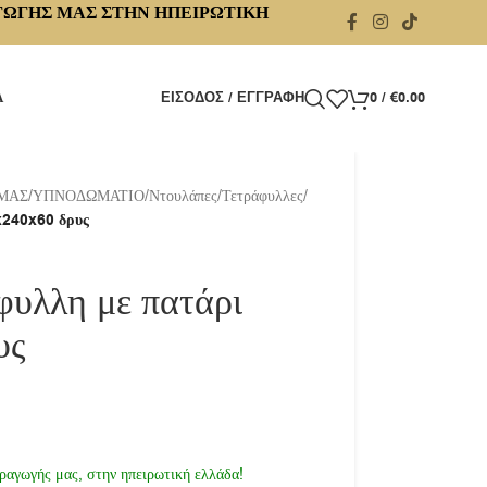
ΓΩΓΗΣ ΜΑΣ ΣΤΗΝ ΗΠΕΙΡΩΤΙΚΗ
Α
ΕΊΣΟΔΟΣ / ΕΓΓΡΑΦΉ
0
/
€
0.00
 ΜΑΣ
/
ΥΠΝΟΔΩΜΑΤΙΟ
/
Ντουλάπες
/
Τετράφυλλες
/
x240x60 δρυς
φυλλη με πατάρι
υς
ραγωγής μας, στην ηπειρωτική ελλάδα!