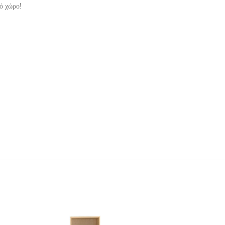
ό χώρο!