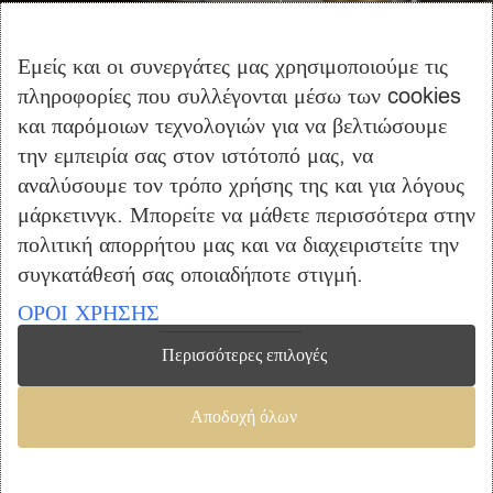
Αγορά
Καλάθι Αγορών
Εμείς και οι συνεργάτες μας χρησιμοποιούμε τις
Επικοινωνία
πληροφορίες που συλλέγονται μέσω των cookies
και παρόμοιων τεχνολογιών για να βελτιώσουμε
ΠΛΗΡΟΦΟΡΙΕΣ
την εμπειρία σας στον ιστότοπό μας, να
Όροι Χρήσης
αναλύσουμε τον τρόπο χρήσης της και για λόγους
μάρκετινγκ. Μπορείτε να μάθετε περισσότερα στην
Τρόποι Πληρωμής – Αποστολής
πολιτική απορρήτου μας και να διαχειριστείτε την
Προσωπικά Δεδομένα
συγκατάθεσή σας οποιαδήποτε στιγμή.
Πολιτική Επιστροφής Προϊόντων
ΟΡΟΙ ΧΡΗΣΗΣ
Περισσότερες επιλογές
Copyright © 2023 furniclick.com. All rights reserved. Created by
Αποδοχή όλων
Vrisko.gr