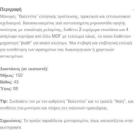
Περιγραφή
Μπουφές ‘’Βαλεντίνο’’ ελληνικής προέλευσης, πρακτικού και εντυπωσιακού
σχεδιασμού. Κατασκευασμένος από πιστοποιημένη μοριοσανίδα υψηλής
ποιότητας με επικάλυψη μελαμίνης, διαθέτει 2 ευρύχωρα ντουλάπια και 4
ανάγλυφα συρτάρια από ξύλο MDF με τελείωμα λάκας, τα οποία διαθέτουν
μηχανισμό “push” για απαλό κλείσιμο. Μια στιβαρή και επιβλητική επιλογή
για τοποθέτηση των αγαπημένων σας διακοσμητικών ή χρηστικών
αντικειμένων.
Διαστάσεις (σε εκατοστά):
Μήκος:
150
Βάθος:
45
Ύψος:
88
Tip:
Συνδυάστε τον με τον καθρέπτη ‘’Βαλεντίνο’’ και το τραπέζι ‘’Φαίη’’, και
συνθέστε ένα μοντέρνο και πλήρες σετ σαλονιού-τραπεζαρίας.
Σημειώσεις:
Το προϊόν παραδίδεται μονταρισμένο, όπως απεικονίζεται στην
φωτογραφία.