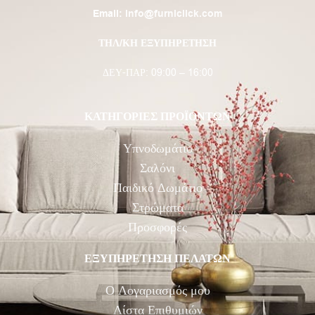
Email:
info@furniclick.com
ΤΗΛ/ΚΗ ΕΞΥΠΗΡΕΤΗΣΗ
ΔΕΥ-ΠΑΡ: 09:00 – 16:00
ΚΑΤΗΓΟΡΙΕΣ ΠΡΟΪΟΝΤΩΝ
Υπνοδωμάτιο
Σαλόνι
Παιδικό Δωμάτιο
Στρώματα
Προσφορές
ΕΞΥΠΗΡΕΤΗΣΗ ΠΕΛΑΤΩΝ
Ο Λογαριασμός μου
Λίστα Επιθυμιών