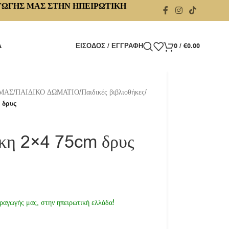
ΓΩΓΗΣ ΜΑΣ ΣΤΗΝ ΗΠΕΙΡΩΤΙΚΗ
Α
ΕΊΣΟΔΟΣ / ΕΓΓΡΑΦΉ
0
/
€
0.00
 ΜΑΣ
/
ΠΑΙΔΙΚΟ ΔΩΜΑΤΙΟ
/
Παιδικές βιβλιοθήκες
/
 δρυς
ήκη 2×4 75cm δρυς
ραγωγής μας, στην ηπειρωτική ελλάδα!