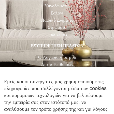
Υπνοδωμάτιο
Σαλόνι
Παιδικό Δωμάτιο
Στρώματα
Προσφορές
ΕΞΥΠΗΡΕΤΗΣΗ ΠΕΛΑΤΩΝ
Ο Λογαριασμός μου
Λίστα Επιθυμιών
Αγορά
Καλάθι Αγορών
Εμείς και οι συνεργάτες μας χρησιμοποιούμε τις
Επικοινωνία
πληροφορίες που συλλέγονται μέσω των cookies
και παρόμοιων τεχνολογιών για να βελτιώσουμε
ΠΛΗΡΟΦΟΡΙΕΣ
την εμπειρία σας στον ιστότοπό μας, να
αναλύσουμε τον τρόπο χρήσης της και για λόγους
Όροι Χρήσης