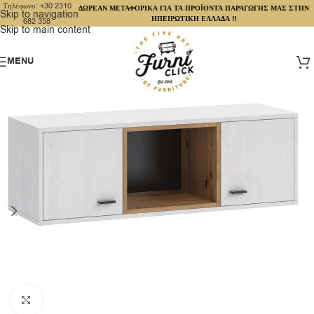
Τηλέφωνο: +30 2310
ΔΩΡΕΑΝ ΜΕΤΑΦΟΡΙΚΑ ΓΙΑ ΤΑ ΠΡΟΪΟΝΤΑ ΠΑΡΑΓΩΓΗΣ ΜΑΣ ΣΤΗΝ
Skip to navigation
ΗΠΕΙΡΩΤΙΚΗ ΕΛΛΑΔΑ !!
682 358
Skip to main content
MENU
Click to enlarge