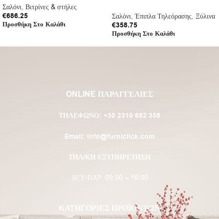
Σαλόνι
,
Βιτρίνες & στήλες
€
686.25
Σαλόνι
,
Έπιπλα Τηλεόρασης
,
Ξύλινα
Προσθήκη Στο Καλάθι
€
358.75
Προσθήκη Στο Καλάθι
ONLINE ΠΑΡΑΓΓΕΛΙΕΣ
ΤΗΛΈΦΩΝΟ:
+30 2310 682 358
Email:
info@furniclick.com
ΤΗΛ/ΚΗ ΕΞΥΠΗΡΕΤΗΣΗ
ΔΕΥ-ΠΑΡ: 09:00 – 16:00
ΚΑΤΗΓΟΡΙΕΣ ΠΡΟΪΟΝΤΩΝ