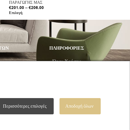
ΠΑΡΑΓΩΓΗΣ ΜΑΣ
ΠΑΡΑΓΩΓΗΣ ΜΑ
€
201.00
–
€
206.00
€
201.00
–
€
206.
Επιλογή
Επιλογή
ΤΩΝ
ΠΛΗΡΟΦΟΡΙΕΣ
υ
Όροι Χρήσης
Τρόποι Πληρωμής – Αποστολής
Προσωπικά Δεδομένα
Πολιτική Επιστροφής Προϊόντων
Περισσότερες επιλογές
Αποδοχή όλων