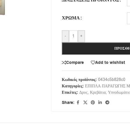
ΔΙΑΣΤΆΣΕΙΣ ΠΡΟΪΌΝΤΟΣ
ΧΡΏΜΑ
-
+
ΠΡΟΣΘΉ
Compare
Add to wishlist
Κωδικός προϊόντος:
0434c5b828c0
Κατηγορίες:
ΕΠΙΠΛΑ ΠΑΡΑΓΩΓΗΣ 
Ετικέτες:
Δρυς
,
Κρεβάτια
,
Υπνοδωμάτι
Share: