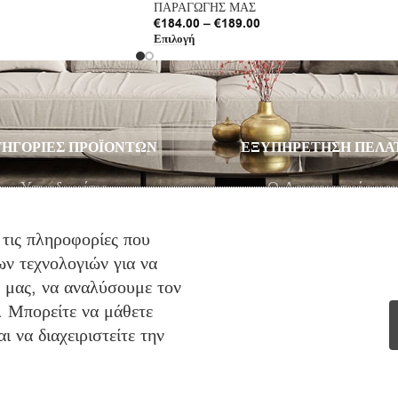
ΠΑΡΑΓΩΓΗΣ ΜΑΣ
€
184.00
–
€
189.00
Επιλογή
ΗΓΟΡΙΕΣ ΠΡΟΪΟΝΤΩΝ
ΕΞΥΠΗΡΕΤΗΣΗ ΠΕΛΑ
Υπνοδωμάτιο
Ο Λογαριασμός μο
Σαλόνι
Λίστα Επιθυμιών
Παιδικό Δωμάτιο
Αγορά
 τις πληροφορίες που
Στρώματα
Καλάθι Αγορών
ν τεχνολογιών για να
ό μας, να αναλύσουμε τον
Προσφορές
Επικοινωνία
. Μπορείτε να μάθετε
 να διαχειριστείτε την