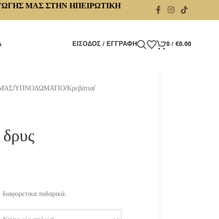
ΓΩΓΗΣ ΜΑΣ ΣΤΗΝ ΗΠΕΙΡΩΤΙΚΗ
Α
ΕΊΣΟΔΟΣ / ΕΓΓΡΑΦΉ
0
/
€
0.00
 ΜΑΣ
/
ΥΠΝΟΔΩΜΑΤΙΟ
/
Κρεβάτια
/
 δρυς
 διαφορετικα ποδαρικά.