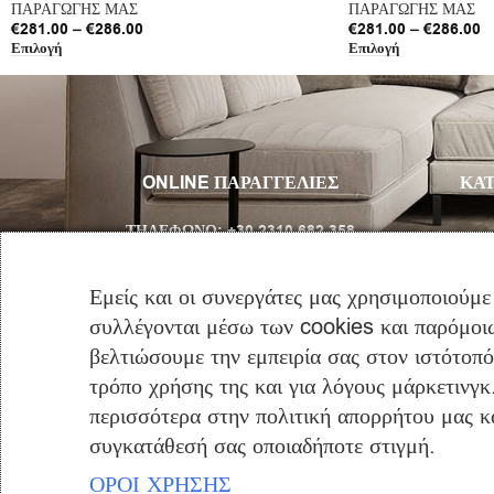
ΠΑΡΑΓΩΓΗΣ ΜΑΣ
ΠΑΡΑΓΩΓΗΣ ΜΑΣ
€
281.00
–
€
286.00
€
281.00
–
€
286.00
Επιλογή
Επιλογή
ONLINE ΠΑΡΑΓΓΕΛΙΕΣ
ΚΑΤ
ΤΗΛΈΦΩΝΟ:
+30 2310 682 358
Email:
info@furniclick.com
Εμείς και οι συνεργάτες μας χρησιμοποιούμε
συλλέγονται μέσω των cookies και παρόμοιω
ΤΗΛ/ΚΗ ΕΞΥΠΗΡΕΤΗΣΗ
βελτιώσουμε την εμπειρία σας στον ιστότοπ
ΔΕΥ-ΠΑΡ: 09:00 – 16:00
τρόπο χρήσης της και για λόγους μάρκετινγκ
περισσότερα στην πολιτική απορρήτου μας και
συγκατάθεσή σας οποιαδήποτε στιγμή.
ΟΡΟΙ ΧΡΗΣΗΣ