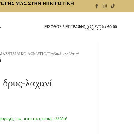
ΓΩΓΗΣ ΜΑΣ ΣΤΗΝ ΗΠΕΙΡΩΤΙΚΗ
Α
ΕΊΣΟΔΟΣ / ΕΓΓΡΑΦΉ
0
/
€
0.00
 ΜΑΣ
/
ΠΑΙΔΙΚΟ ΔΩΜΑΤΙΟ
/
Παιδικά κρεβάτια
/
ί
 δρυς-λαχανί
ραγωγής μας, στην ηπειρωτική ελλάδα!