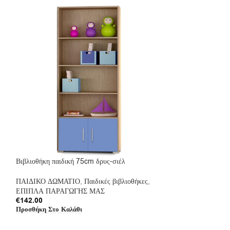
Βιβλιοθήκη παιδική 75cm δρυς-σιέλ
Γραφείο 120cm με
καρυδί
ΠΑΙΔΙΚΟ ΔΩΜΑΤΙΟ
,
Παιδικές βιβλιοθήκες
,
ΕΠΙΠΛΑ ΠΑΡΑΓΩΓΗΣ ΜΑΣ
ΠΑΙΔΙΚΟ ΔΩΜΑΤ
€
142.00
ΕΠΙΠΛΑ ΠΑΡΑΓ
Προσθήκη Στο Καλάθι
€
226.00
Προσθήκη Στο Καλ