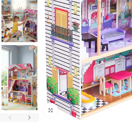
Click to enlarge