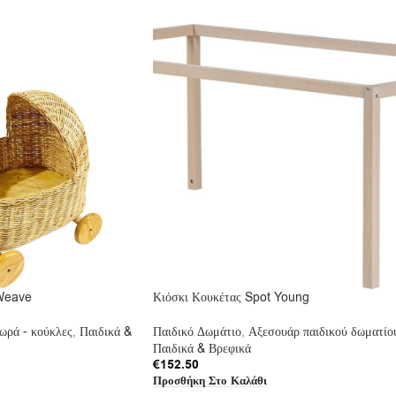
 Weave
Κιόσκι Κουκέτας Spot Young
ωρά - κούκλες
,
Παιδικά &
Παιδικό Δωμάτιο
,
Αξεσουάρ παιδικού δωματίο
Παιδικά & Βρεφικά
€
152.50
Προσθήκη Στο Καλάθι