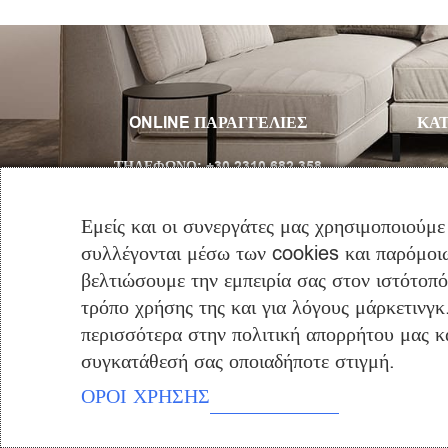
ONLINE ΠΑΡΑΓΓΕΛΙΕΣ
ΚΑΤ
ΤΗΛΈΦΩΝΟ:
+30 2310 682 358
Email:
info@furniclick.com
Εμείς και οι συνεργάτες μας χρησιμοποιούμε
συλλέγονται μέσω των cookies και παρόμοιω
ΤΗΛ/ΚΗ ΕΞΥΠΗΡΕΤΗΣΗ
βελτιώσουμε την εμπειρία σας στον ιστότοπ
ΔΕΥ-ΠΑΡ: 09:00 – 16:00
τρόπο χρήσης της και για λόγους μάρκετινγκ
περισσότερα στην πολιτική απορρήτου μας και
συγκατάθεσή σας οποιαδήποτε στιγμή.
ΟΡΟΙ ΧΡΗΣΗΣ
Copyright © 2023 furniclick.com. All rights reserved. Created by
Vrisko.