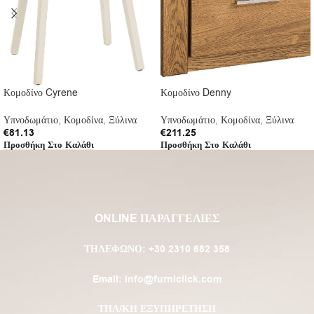
Κομοδίνο Cyrene
Κομοδίνο Denny
Υπνοδωμάτιο
,
Κομοδίνα
,
Ξύλινα
Υπνοδωμάτιο
,
Κομοδίνα
,
Ξύλινα
€
81.13
€
211.25
Προσθήκη Στο Καλάθι
Προσθήκη Στο Καλάθι
ONLINE ΠΑΡΑΓΓΕΛΙΕΣ
ΤΗΛΈΦΩΝΟ:
+30 2310 682 358
Email:
info@furniclick.com
ΤΗΛ/ΚΗ ΕΞΥΠΗΡΕΤΗΣΗ