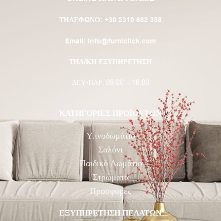
ΤΗΛΈΦΩΝΟ:
+30 2310 682 358
Email:
info@furniclick.com
ΤΗΛ/ΚΗ ΕΞΥΠΗΡΕΤΗΣΗ
ΔΕΥ-ΠΑΡ: 09:00 – 16:00
ΚΑΤΗΓΟΡΙΕΣ ΠΡΟΪΟΝΤΩΝ
Υπνοδωμάτιο
Σαλόνι
Παιδικό Δωμάτιο
Στρώματα
Προσφορές
ΕΞΥΠΗΡΕΤΗΣΗ ΠΕΛΑΤΩΝ