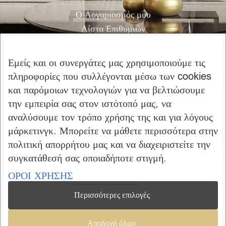
Ο Λογαριασμός μου
Λίστα Επιθυμιών
Αγορά
Καλάθι Αγορών
Εμείς και οι συνεργάτες μας χρησιμοποιούμε τις
Επικοινωνία
πληροφορίες που συλλέγονται μέσω των cookies
και παρόμοιων τεχνολογιών για να βελτιώσουμε
ΠΛΗΡΟΦΟΡΙΕΣ
την εμπειρία σας στον ιστότοπό μας, να
Όροι Χρήσης
αναλύσουμε τον τρόπο χρήσης της και για λόγους
μάρκετινγκ. Μπορείτε να μάθετε περισσότερα στην
Τρόποι Πληρωμής – Αποστολής
πολιτική απορρήτου μας και να διαχειριστείτε την
Προσωπικά Δεδομένα
συγκατάθεσή σας οποιαδήποτε στιγμή.
Πολιτική Επιστροφής Προϊόντων
ΟΡΟΙ ΧΡΗΣΗΣ
Περισσότερες επιλογές
Copyright © 2023 furniclick.com. All rights reserved. Created by
Αποδοχή όλων