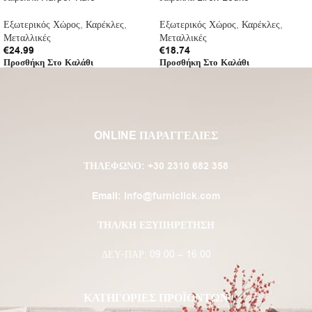
Εξωτερικός Χώρος
,
Καρέκλες
,
Εξωτερικός Χώρος
,
Καρέκλες
,
Μεταλλικές
Μεταλλικές
€
24.99
€
18.74
Προσθήκη Στο Καλάθι
Προσθήκη Στο Καλάθι
ONLINE ΠΑΡΑΓΓΕΛΙΕΣ
ΤΗΛΈΦΩΝΟ:
+30 2310 682 358
Email:
info@furniclick.com
ΤΗΛ/ΚΗ ΕΞΥΠΗΡΕΤΗΣΗ
ΔΕΥ-ΠΑΡ: 09:00 – 16:00
ΚΑΤΗΓΟΡΙΕΣ ΠΡΟΪΟΝΤΩΝ