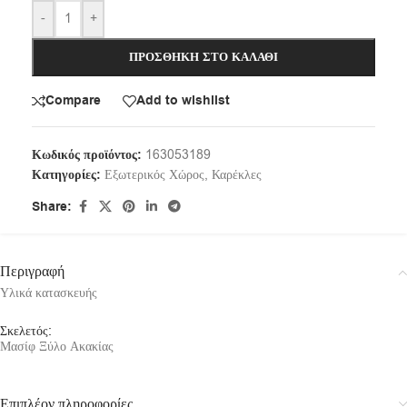
-
+
ΠΡΟΣΘΉΚΗ ΣΤΟ ΚΑΛΆΘΙ
Compare
Add to wishlist
Κωδικός προϊόντος:
163053189
Κατηγορίες:
Εξωτερικός Χώρος
,
Καρέκλες
Share:
Περιγραφή
Υλικά κατασκευής
Σκελετός:
Μασίφ Ξύλο Ακακίας
Επιπλέον πληροφορίες