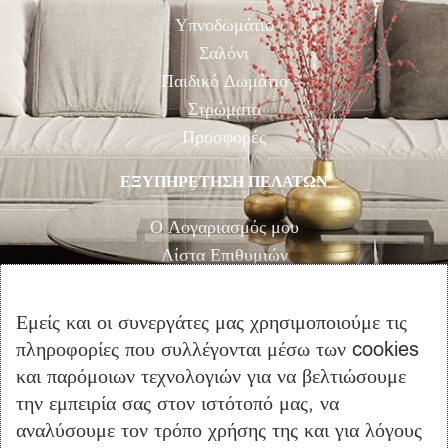
Υπνοδωμάτιο
Σαλόνι
Παιδικό Δωμάτιο
Στρώματα
Προσφορές
ΕΞΥΠΗΡΕΤΗΣΗ ΠΕΛΑΤΩΝ
Ο Λογαριασμός μου
Λίστα Επιθυμιών
Αγορά
Καλάθι Αγορών
Εμείς και οι συνεργάτες μας χρησιμοποιούμε τις
Επικοινωνία
πληροφορίες που συλλέγονται μέσω των cookies
και παρόμοιων τεχνολογιών για να βελτιώσουμε
ΠΛΗΡΟΦΟΡΙΕΣ
την εμπειρία σας στον ιστότοπό μας, να
Όροι Χρήσης
αναλύσουμε τον τρόπο χρήσης της και για λόγους