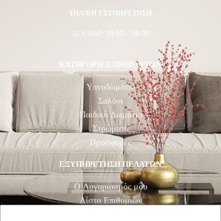
ΤΗΛ/ΚΗ ΕΞΥΠΗΡΕΤΗΣΗ
ΔΕΥ-ΠΑΡ: 09:00 – 16:00
ΚΑΤΗΓΟΡΙΕΣ ΠΡΟΪΟΝΤΩΝ
Υπνοδωμάτιο
Σαλόνι
Παιδικό Δωμάτιο
Στρώματα
Προσφορές
ΕΞΥΠΗΡΕΤΗΣΗ ΠΕΛΑΤΩΝ
Ο Λογαριασμός μου
Λίστα Επιθυμιών
Αγορά