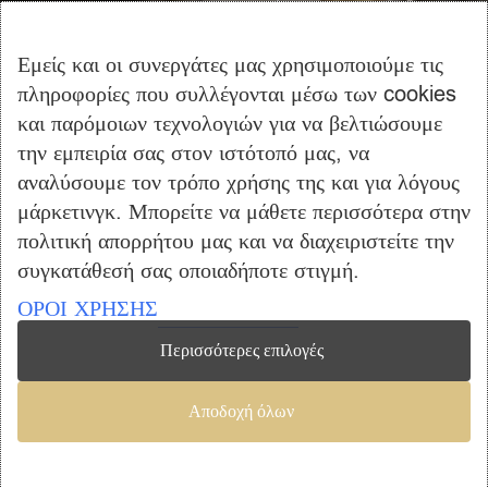
Αγορά
Καλάθι Αγορών
Εμείς και οι συνεργάτες μας χρησιμοποιούμε τις
Επικοινωνία
πληροφορίες που συλλέγονται μέσω των cookies
και παρόμοιων τεχνολογιών για να βελτιώσουμε
ΠΛΗΡΟΦΟΡΙΕΣ
την εμπειρία σας στον ιστότοπό μας, να
Όροι Χρήσης
αναλύσουμε τον τρόπο χρήσης της και για λόγους
μάρκετινγκ. Μπορείτε να μάθετε περισσότερα στην
Τρόποι Πληρωμής – Αποστολής
πολιτική απορρήτου μας και να διαχειριστείτε την
Προσωπικά Δεδομένα
συγκατάθεσή σας οποιαδήποτε στιγμή.
Πολιτική Επιστροφής Προϊόντων
ΟΡΟΙ ΧΡΗΣΗΣ
Περισσότερες επιλογές
Copyright © 2023 furniclick.com. All rights reserved. Created by
Αποδοχή όλων
Vrisko.gr