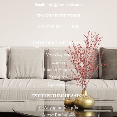
Email:
info@furniclick.com
ΤΗΛ/ΚΗ ΕΞΥΠΗΡΕΤΗΣΗ
ΔΕΥ-ΠΑΡ: 09:00 – 16:00
ΚΑΤΗΓΟΡΙΕΣ ΠΡΟΪΟΝΤΩΝ
Υπνοδωμάτιο
Σαλόνι
Παιδικό Δωμάτιο
Στρώματα
Προσφορές
ΕΞΥΠΗΡΕΤΗΣΗ ΠΕΛΑΤΩΝ
Ο Λογαριασμός μου
Λίστα Επιθυμιών