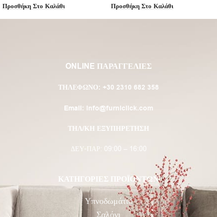
Προσθήκη Στο Καλάθι
Προσθήκη Στο Καλάθι
ONLINE ΠΑΡΑΓΓΕΛΙΕΣ
ΤΗΛΈΦΩΝΟ:
+30 2310 682 358
Email:
info@furniclick.com
ΤΗΛ/ΚΗ ΕΞΥΠΗΡΕΤΗΣΗ
ΔΕΥ-ΠΑΡ: 09:00 – 16:00
ΚΑΤΗΓΟΡΙΕΣ ΠΡΟΪΟΝΤΩΝ
Υπνοδωμάτιο
Σαλόνι