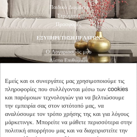
Παιδικό Δωμάτιο
Στρώματα
Προσφορές
ΕΞΥΠΗΡΕΤΗΣΗ ΠΕΛΑΤΩΝ
Ο Λογαριασμός μου
Λίστα Επιθυμιών
Αγορά
Καλάθι Αγορών
Εμείς και οι συνεργάτες μας χρησιμοποιούμε τις
Επικοινωνία
πληροφορίες που συλλέγονται μέσω των cookies
και παρόμοιων τεχνολογιών για να βελτιώσουμε
ΠΛΗΡΟΦΟΡΙΕΣ
την εμπειρία σας στον ιστότοπό μας, να
Όροι Χρήσης
αναλύσουμε τον τρόπο χρήσης της και για λόγους
μάρκετινγκ. Μπορείτε να μάθετε περισσότερα στην
Τρόποι Πληρωμής – Αποστολής
πολιτική απορρήτου μας και να διαχειριστείτε την
Προσωπικά Δεδομένα