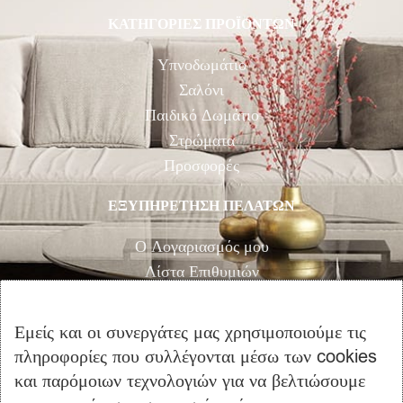
ΚΑΤΗΓΟΡΙΕΣ ΠΡΟΪΟΝΤΩΝ
Υπνοδωμάτιο
Σαλόνι
Παιδικό Δωμάτιο
Στρώματα
Προσφορές
ΕΞΥΠΗΡΕΤΗΣΗ ΠΕΛΑΤΩΝ
Ο Λογαριασμός μου
Λίστα Επιθυμιών
Αγορά
Καλάθι Αγορών
Εμείς και οι συνεργάτες μας χρησιμοποιούμε τις
Επικοινωνία
πληροφορίες που συλλέγονται μέσω των cookies
και παρόμοιων τεχνολογιών για να βελτιώσουμε
ΠΛΗΡΟΦΟΡΙΕΣ