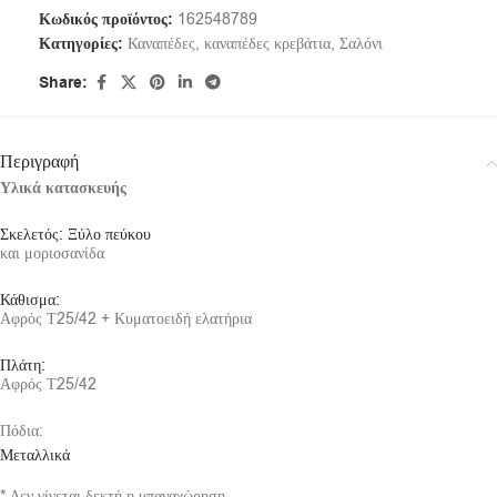
Κωδικός προϊόντος:
162548789
Κατηγορίες:
Καναπέδες
,
καναπέδες κρεβάτια
,
Σαλόνι
Share:
Περιγραφή
Υλικά κατασκευής
Σκελετός: Ξύλο πεύκου
και μοριοσανίδα
Κάθισμα:
Αφρός Τ25/42 + Κυματοειδή ελατήρια
Πλάτη:
Αφρός Τ25/42
Πόδια:
Μεταλλικά
* Δεν γίνεται δεκτή η υπαναχώρηση