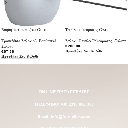
Βοηθητικό τραπεζάκι Odar
Έπιπλο τηλεόρασης Owen
Τραπεζάκια Σαλονιού
,
Βοηθητικά
,
Σαλόνι
,
Έπιπλα Τηλεόρασης
,
Ξύλινα
€
260.00
Σαλόνι
Προσθήκη Στο Καλάθι
€
87.38
Προσθήκη Στο Καλάθι
ONLINE ΠΑΡΑΓΓΕΛΙΕΣ
ΤΗΛΈΦΩΝΟ:
+30 2310 682 358
Email:
info@furniclick.com