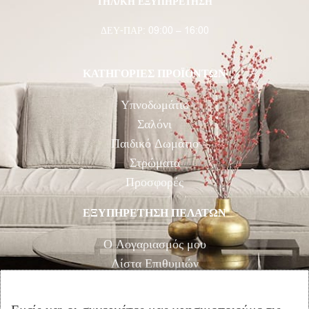
ΤΗΛ/ΚΗ ΕΞΥΠΗΡΕΤΗΣΗ
ΔΕΥ-ΠΑΡ: 09:00 – 16:00
ΚΑΤΗΓΟΡΙΕΣ ΠΡΟΪΟΝΤΩΝ
Υπνοδωμάτιο
Σαλόνι
Παιδικό Δωμάτιο
Στρώματα
Προσφορές
ΕΞΥΠΗΡΕΤΗΣΗ ΠΕΛΑΤΩΝ
Ο Λογαριασμός μου
Λίστα Επιθυμιών
Αγορά
Καλάθι Αγορών