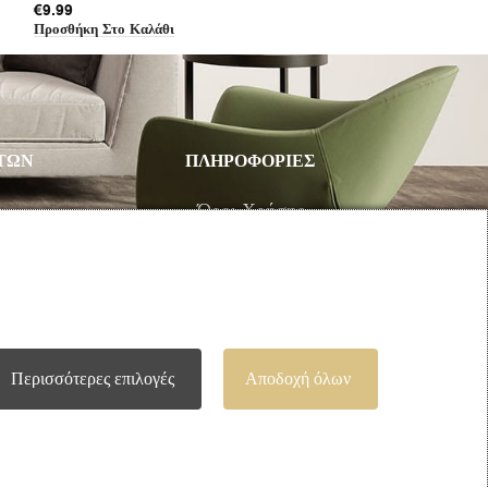
€
9.99
€
12.49
Προσθήκη Στο Καλάθι
Προσθήκη Στο Καλ
ΤΩΝ
ΠΛΗΡΟΦΟΡΙΕΣ
υ
Όροι Χρήσης
Τρόποι Πληρωμής – Αποστολής
Προσωπικά Δεδομένα
Πολιτική Επιστροφής Προϊόντων
Περισσότερες επιλογές
Αποδοχή όλων