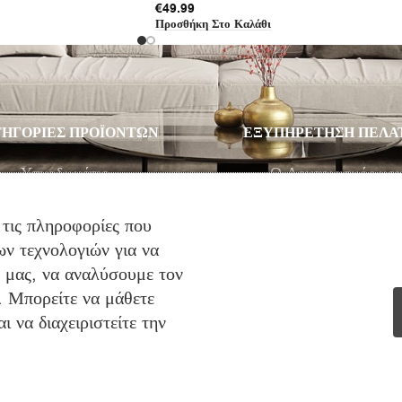
€
49.99
Προσθήκη Στο Καλάθι
ΗΓΟΡΙΕΣ ΠΡΟΪΟΝΤΩΝ
ΕΞΥΠΗΡΕΤΗΣΗ ΠΕΛΑ
Υπνοδωμάτιο
Ο Λογαριασμός μο
Σαλόνι
Λίστα Επιθυμιών
Παιδικό Δωμάτιο
Αγορά
 τις πληροφορίες που
ν τεχνολογιών για να
Στρώματα
Καλάθι Αγορών
ό μας, να αναλύσουμε τον
Προσφορές
Επικοινωνία
. Μπορείτε να μάθετε
 να διαχειριστείτε την