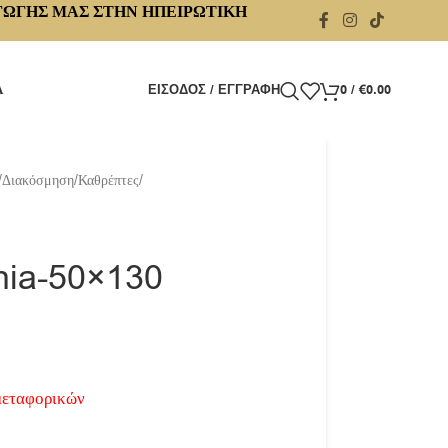
ΓΩΓΗΣ ΜΑΣ ΣΤΗΝ ΗΠΕΙΡΩΤΙΚΗ
Α
ΕΊΣΟΔΟΣ / ΕΓΓΡΑΦΉ
0
/
€
0.00
/
Διακόσμηση
/
Καθρέπτες
/
nia-50×130
μεταφορικών