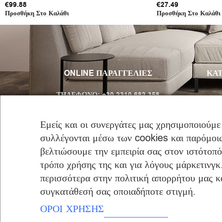
€
99.88
€
27.49
Προσθήκη Στο Καλάθι
Προσθήκη Στο Καλάθι
ONLINE ΠΑΡΑΓΓΕΛΙΕΣ
ΚΑΤ
ΤΗΛΈΦΩΝΟ:
+30 2310 682 358
Email:
info@furniclick.com
Εμείς και οι συνεργάτες μας χρησιμοποιούμε
συλλέγονται μέσω των cookies και παρόμοιω
ΤΗΛ/ΚΗ ΕΞΥΠΗΡΕΤΗΣΗ
βελτιώσουμε την εμπειρία σας στον ιστότοπ
ΔΕΥ-ΠΑΡ: 09:00 – 16:00
τρόπο χρήσης της και για λόγους μάρκετινγκ
περισσότερα στην πολιτική απορρήτου μας και
συγκατάθεσή σας οποιαδήποτε στιγμή.
ΟΡΟΙ ΧΡΗΣΗΣ