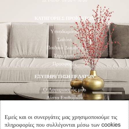
ΔΕΥ-ΠΑΡ: 09:00 – 16:00
ΚΑΤΗΓΟΡΙΕΣ ΠΡΟΪΟΝΤΩΝ
Υπνοδωμάτιο
Σαλόνι
Παιδικό Δωμάτιο
Στρώματα
Προσφορές
ΕΞΥΠΗΡΕΤΗΣΗ ΠΕΛΑΤΩΝ
Ο Λογαριασμός μου
Λίστα Επιθυμιών
Αγορά
Καλάθι Αγορών
Εμείς και οι συνεργάτες μας χρησιμοποιούμε τις
Επικοινωνία
πληροφορίες που συλλέγονται μέσω των cookies