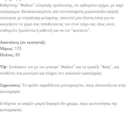
Καθρέπτης ‘’Φαίδων’’ ελληνικής προέλευσης, σε ορθογώνιο σχήμα, με παχύ
περίγραμμα. Κατασκευασμένος από πιστοποιημένη μοριοσανίδα υψηλής
ποιότητας με επικάλυψη μελαμίνης, αποτελεί μία έξυπνη λύση για να
κοσμήσετε το χώρο σας τοποθετώντας τον στον τοίχο σας όπως εσείς
επιθυμείτε (οριζόντια ή κάθετα) και να τον ‘’φωτίσετε’’.
Διαστάσεις (σε εκατοστά):
Μήκος:
170
Πλάτος:
80
Tip:
Συνδυάστε τον με τον μπουφέ ‘’Φαίδων’’ και το τραπέζι ‘’Φαίη’’, και
συνθέστε ένα μοντέρνο και πλήρες σετ σαλονιού-τραπεζαρίας.
Σημειώσεις:
Το προϊόν παραδίδεται μονταρισμένο, όπως απεικονίζεται στην
φωτογραφία.
Ενδέχεται να υπάρξει μικρή διαφορά στο χρώμα, λόγω φωτεινότητας της
φωτογραφίας.