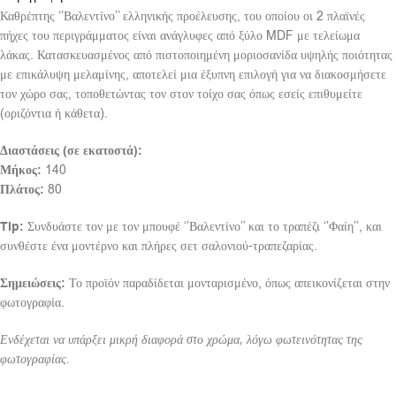
Καθρέπτης ‘’Βαλεντίνο’’ ελληνικής προέλευσης, του οποίου οι 2 πλαϊνές
πήχες του περιγράμματος είναι ανάγλυφες από ξύλο MDF με τελείωμα
λάκας. Κατασκευασμένος από πιστοποιημένη μοριοσανίδα υψηλής ποιότητας
με επικάλυψη μελαμίνης, αποτελεί μια έξυπνη επιλογή για να διακοσμήσετε
τον χώρο σας, τοποθετώντας τον στον τοίχο σας όπως εσείς επιθυμείτε
(οριζόντια ή κάθετα).
Διαστάσεις (σε εκατοστά):
Μήκος:
140
Πλάτος:
80
Tip:
Συνδυάστε τον με τον μπουφέ ‘’Βαλεντίνο’’ και το τραπέζι ‘’Φαίη’’, και
συνθέστε ένα μοντέρνο και πλήρες σετ σαλονιού-τραπεζαρίας.
Σημειώσεις:
Το προϊόν παραδίδεται μονταρισμένο, όπως απεικονίζεται στην
φωτογραφία.
Ενδέχεται να υπάρξει μικρή διαφορά στο χρώμα, λόγω φωτεινότητας της
φωτογραφίας.