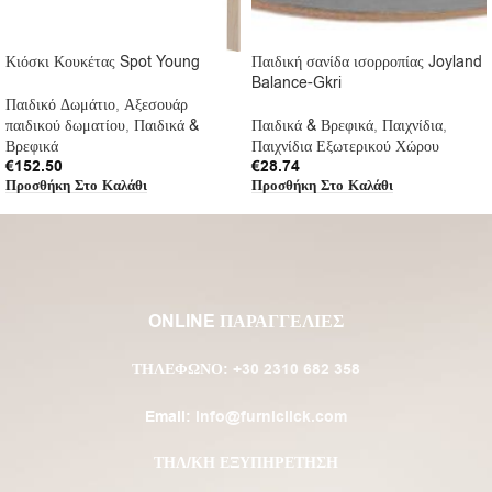
Κιόσκι Κουκέτας Spot Young
Παιδική σανίδα ισορροπίας Joyland
Balance-Gkri
Παιδικό Δωμάτιο
,
Αξεσουάρ
παιδικού δωματίου
,
Παιδικά &
Παιδικά & Βρεφικά
,
Παιχνίδια
,
Βρεφικά
Παιχνίδια Εξωτερικού Χώρου
€
152.50
€
28.74
Προσθήκη Στο Καλάθι
Προσθήκη Στο Καλάθι
ONLINE ΠΑΡΑΓΓΕΛΙΕΣ
ΤΗΛΈΦΩΝΟ:
+30 2310 682 358
Email:
info@furniclick.com
ΤΗΛ/ΚΗ ΕΞΥΠΗΡΕΤΗΣΗ