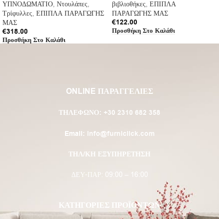
ΥΠΝΟΔΩΜΑΤΙΟ
,
Ντουλάπες
,
βιβλιοθήκες
,
ΕΠΙΠΛΑ
Τρίφυλλες
,
ΕΠΙΠΛΑ ΠΑΡΑΓΩΓΗΣ
ΠΑΡΑΓΩΓΗΣ ΜΑΣ
€
122.00
ΜΑΣ
Προσθήκη Στο Καλάθι
€
318.00
Προσθήκη Στο Καλάθι
ONLINE ΠΑΡΑΓΓΕΛΙΕΣ
ΤΗΛΈΦΩΝΟ:
+30 2310 682 358
Email:
info@furniclick.com
ΤΗΛ/ΚΗ ΕΞΥΠΗΡΕΤΗΣΗ
ΔΕΥ-ΠΑΡ: 09:00 – 16:00
ΚΑΤΗΓΟΡΙΕΣ ΠΡΟΪΟΝΤΩΝ