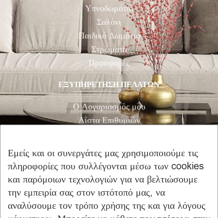
Υπνοδωμάτιο
Σαλόνι
Παιδικό Δωμάτιο
Στρώματα
Προσφορές
ΕΞΥΠΗΡΕΤΗΣΗ ΠΕΛΑΤΩΝ
Ο Λογαριασμός μου
Λίστα Επιθυμιών
Αγορά
Καλάθι Αγορών
Εμείς και οι συνεργάτες μας χρησιμοποιούμε τις
Επικοινωνία
πληροφορίες που συλλέγονται μέσω των cookies
και παρόμοιων τεχνολογιών για να βελτιώσουμε
ΠΛΗΡΟΦΟΡΙΕΣ
την εμπειρία σας στον ιστότοπό μας, να
αναλύσουμε τον τρόπο χρήσης της και για λόγους
Όροι Χρήσης