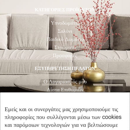
ΚΑΤΗΓΟΡΙΕΣ ΠΡΟΪΟΝΤΩΝ
Υπνοδωμάτιο
Σαλόνι
Παιδικό Δωμάτιο
Στρώματα
Προσφορές
ΕΞΥΠΗΡΕΤΗΣΗ ΠΕΛΑΤΩΝ
Ο Λογαριασμός μου
Λίστα Επιθυμιών
Αγορά
Καλάθι Αγορών
Εμείς και οι συνεργάτες μας χρησιμοποιούμε τις
Επικοινωνία
πληροφορίες που συλλέγονται μέσω των cookies
και παρόμοιων τεχνολογιών για να βελτιώσουμε
ΠΛΗΡΟΦΟΡΙΕΣ